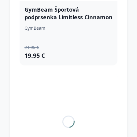
GymBeam Športová
podprsenka Limitless Cinnamon
XLXL
GymBeam
24.95 €
19.95 €