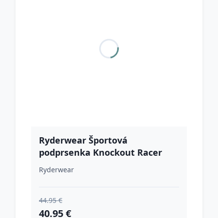
Ryderwear Športová
podprsenka Knockout Racer
Back Black L
Ryderwear
44.95 €
40.95 €