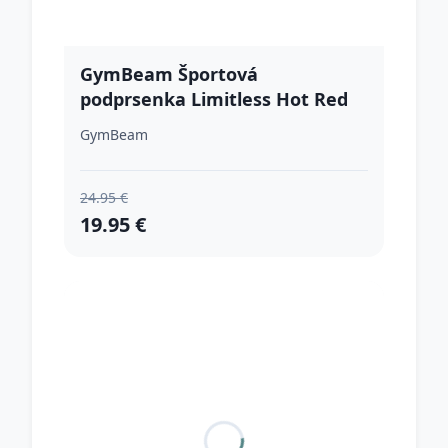
GymBeam Športová
podprsenka Limitless Hot Red
LL
GymBeam
24.95 €
19.95 €