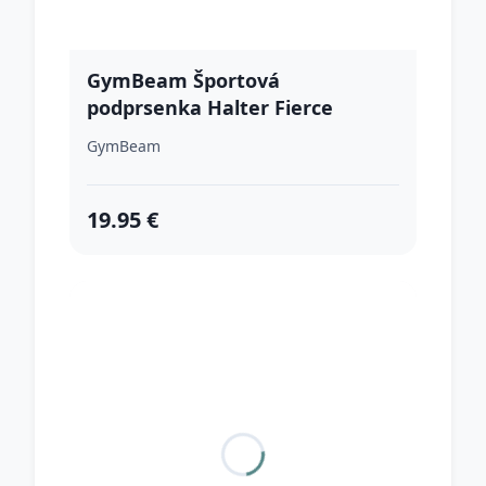
GymBeam Športová
podprsenka Halter Fierce
Caramel XL
GymBeam
19.95 €