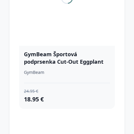
GymBeam Športová
podprsenka Cut-Out Eggplant
XSXS
GymBeam
24.95 €
18.95 €