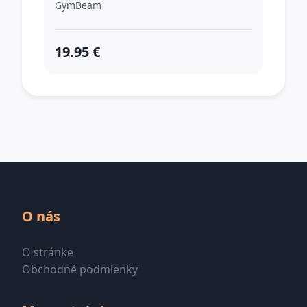
GymBeam
19.95 €
O nás
O stránke
Obchodné podmienky