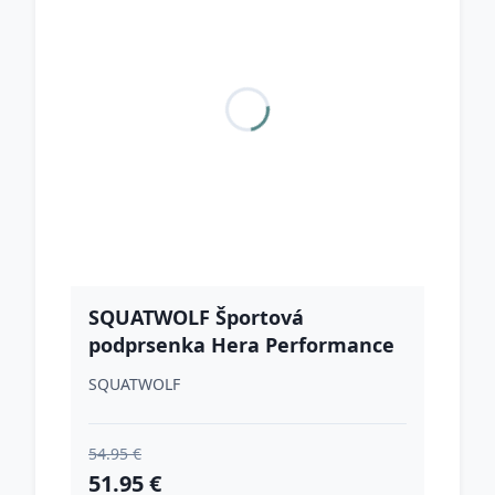
SQUATWOLF Športová
podprsenka Hera Performance
Purple L
SQUATWOLF
54.95 €
51.95 €