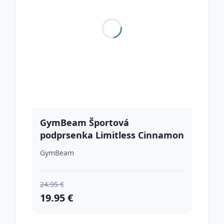
GymBeam Športová
podprsenka Limitless Cinnamon
MM
GymBeam
24.95 €
19.95 €