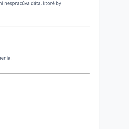
ni nespracúva dáta, ktoré by
enia.