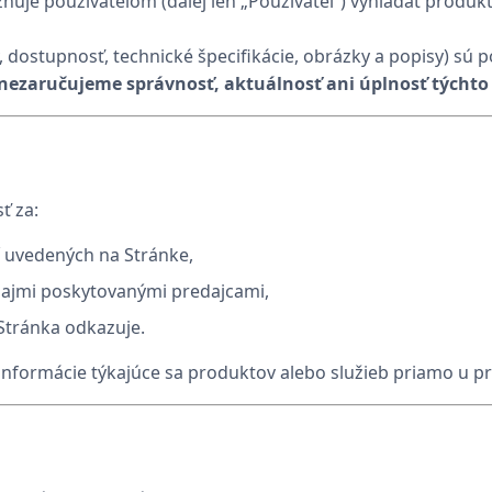
ožňuje používateľom (ďalej len „Používateľ“) vyhľadať produ
, dostupnosť, technické špecifikácie, obrázky a popisy) sú
nezaručujeme správnosť, aktuálnosť ani úplnosť týchto
ť za:
í uvedených na Stránke,
dajmi poskytovanými predajcami,
 Stránka odkazuje.
ky informácie týkajúce sa produktov alebo služieb priamo u p