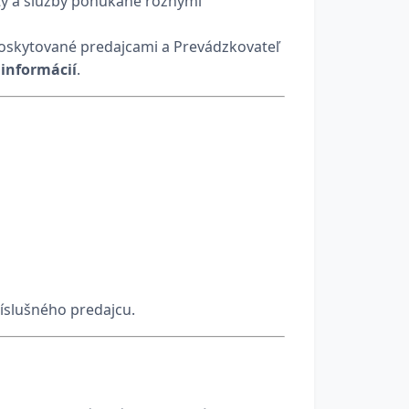
kty a služby ponúkané rôznymi
 poskytované predajcami a Prevádzkovateľ
 informácií
.
ríslušného predajcu.