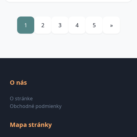
1
2
3
4
5
»
O nás
O stránke
Obchodné podmienky
Mapa stránky