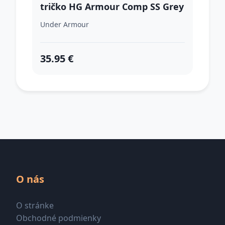
tričko HG Armour Comp SS Grey
S
Under Armour
35.95 €
O nás
O stránke
Obchodné podmienky