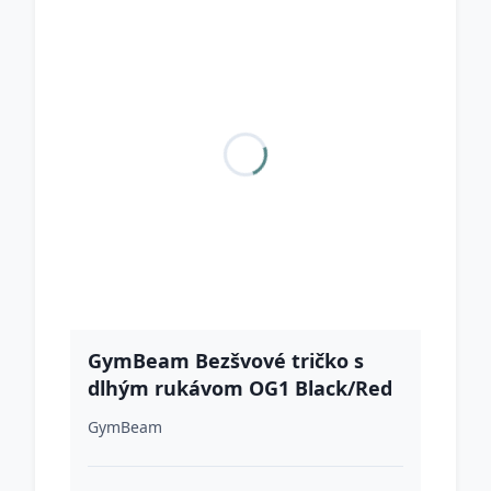
GymBeam Bezšvové tričko s
dlhým rukávom OG1 Black/Red
L
GymBeam