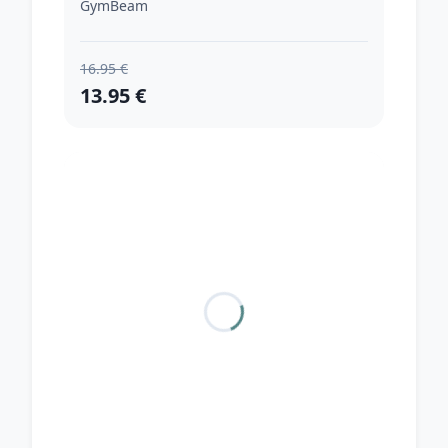
GymBeam
16.95 €
13.95 €