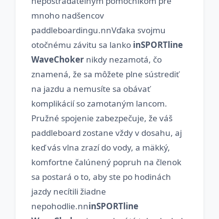
nepostrádateľným pomocníkom pre
mnoho nadšencov
paddleboardingu.nnVďaka svojmu
otočnému závitu sa lanko
inSPORTline
WaveChoker
nikdy nezamotá, čo
znamená, že sa môžete plne sústrediť
na jazdu a nemusíte sa obávať
komplikácií so zamotaným lancom.
Pružné spojenie zabezpečuje, že váš
paddleboard zostane vždy v dosahu, aj
keď vás vlna zrazí do vody, a mäkký,
komfortne čalúnený popruh na členok
sa postará o to, aby ste po hodinách
jazdy necítili žiadne
nepohodlie.nn
inSPORTline