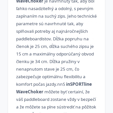
WaveChoker
je navrhnútý tak, aby bol
ľahko nasadziteľný a odolný, s pevným
zapínaním na suchý zips. Jeho technické
parametre sú navrhnuté tak, aby
splňovali potreby aj najnáročnejších
paddleboardistov. Dĺžka popruhu na
členok je 25 cm, dĺžka suchého zipsu je
15 cm a maximálny odporúčaný obvod
členku je 34 cm. Dĺžka pružiny v
nenapnutom stave je 25 cm, čo
zabezpečuje optimálnu flexibilitu a
komfort počas jazdy.nnS
inSPORTline
WaveChoker
môžete byť certainí, že
váš paddleboard zostane vždy v bezpečí
a že môžete sa plne sústrediť na pôžitok