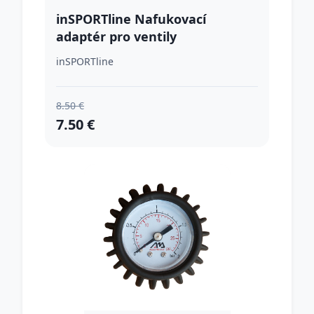
inSPORTline Nafukovací
adaptér pro ventily
paddleboardů s klíčem
inSPORTline
8.50 €
7.50 €