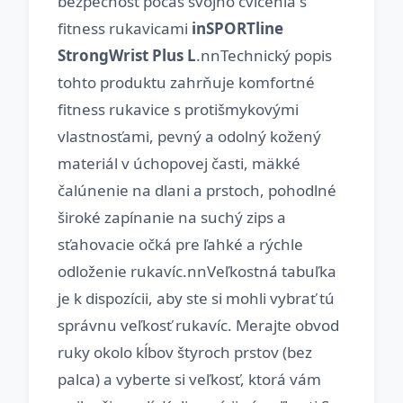
bezpečnosť počas svojho cvičenia s
fitness rukavicami
inSPORTline
StrongWrist Plus L
.nnTechnický popis
tohto produktu zahrňuje komfortné
fitness rukavice s protišmykovými
vlastnosťami, pevný a odolný kožený
materiál v úchopovej časti, mäkké
čalúnenie na dlani a prstoch, pohodlné
široké zapínanie na suchý zips a
sťahovacie očká pre ľahké a rýchle
odloženie rukavíc.nnVeľkostná tabuľka
je k dispozícii, aby ste si mohli vybrať tú
správnu veľkosť rukavíc. Merajte obvod
ruky okolo kĺbov štyroch prstov (bez
palca) a vyberte si veľkosť, ktorá vám