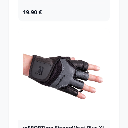
19.90 €
inSPORTline StrongWrist Plus XL