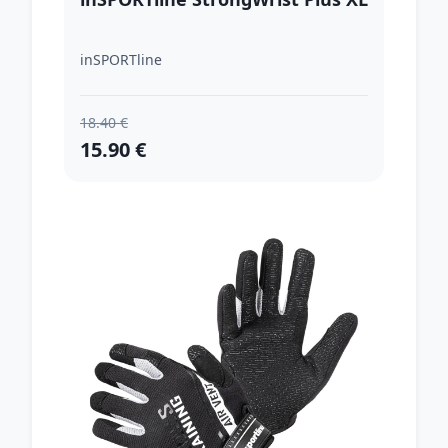
inSPORTline
18.40 €
15.90 €