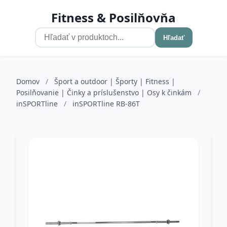
Fitness & Posilňovňa
Hľadať
Domov
/
Šport a outdoor | Športy | Fitness |
Posilňovanie | Činky a príslušenstvo | Osy k činkám
/
inSPORTline
/
inSPORTline RB-86T