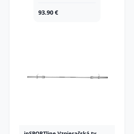
93.90 €
inSPORTline Vzpieračská ty