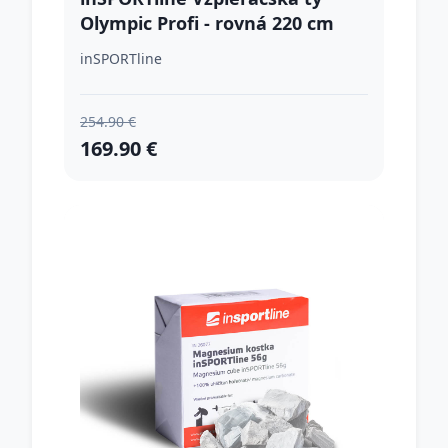
Olympic Profi - rovná 220 cm
OB-86
inSPORTline
254.90 €
169.90 €