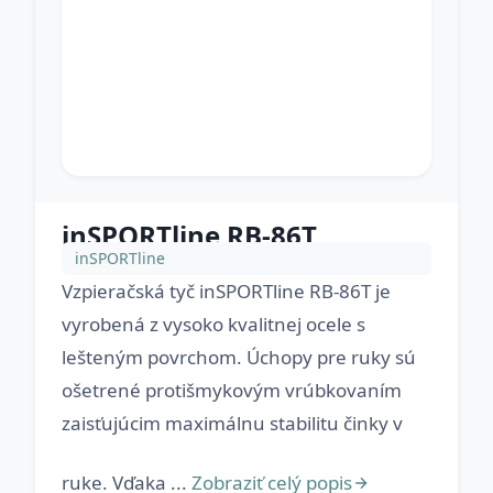
inSPORTline RB-86T
inSPORTline
Vzpieračská tyč inSPORTline RB-86T je
vyrobená z vysoko kvalitnej ocele s
lešteným povrchom. Úchopy pre ruky sú
ošetrené protišmykovým vrúbkovaním
zaisťujúcim maximálnu stabilitu činky v
ruke. Vďaka ...
Zobraziť celý popis