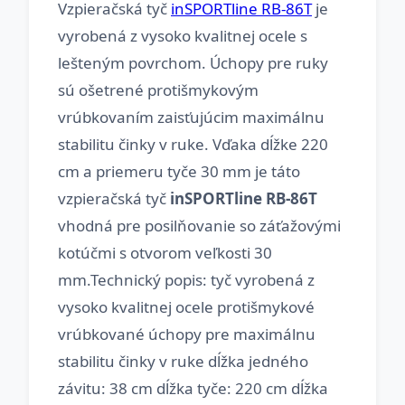
Vzpieračská tyč
inSPORTline RB-86T
je
vyrobená z vysoko kvalitnej ocele s
lešteným povrchom. Úchopy pre ruky
sú ošetrené protišmykovým
vrúbkovaním zaisťujúcim maximálnu
stabilitu činky v ruke. Vďaka dĺžke 220
cm a priemeru tyče 30 mm je táto
vzpieračská tyč
inSPORTline RB-86T
vhodná pre posilňovanie so záťažovými
kotúčmi s otvorom veľkosti 30
mm.Technický popis: tyč vyrobená z
vysoko kvalitnej ocele protišmykové
vrúbkované úchopy pre maximálnu
stabilitu činky v ruke dĺžka jedného
závitu: 38 cm dĺžka tyče: 220 cm dĺžka