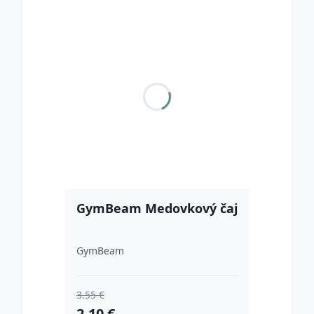
GymBeam Medovkový čaj
GymBeam
3.55 €
2.10 €