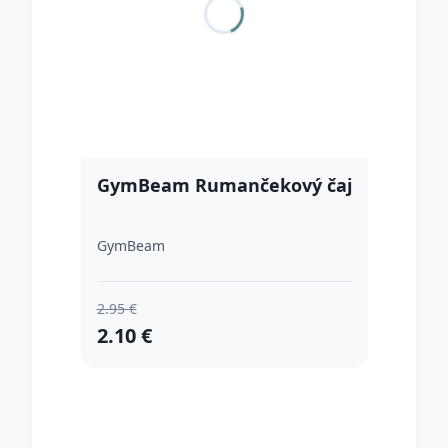
GymBeam Rumančekový čaj
GymBeam
2.95 €
2.10 €