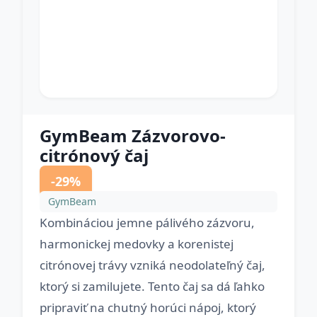
GymBeam Zázvorovo-
citrónový čaj
-29%
GymBeam
Kombináciou jemne pálivého zázvoru,
harmonickej medovky a korenistej
citrónovej trávy vzniká neodolateľný čaj,
ktorý si zamilujete. Tento čaj sa dá ľahko
pripraviť na chutný horúci nápoj, ktorý