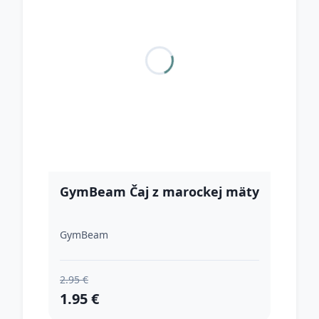
GymBeam Čaj z marockej mäty
GymBeam
2.95 €
1.95 €