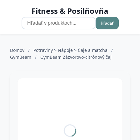
Fitness & Posilňovňa
Hľadať
Domov
/
Potraviny > Nápoje > Čaje a matcha
/
GymBeam
/
GymBeam Zázvorovo-citrónový čaj