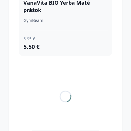
VanaVita BIO Yerba Maté
prášok
GymBeam
6.95 €
5.50 €