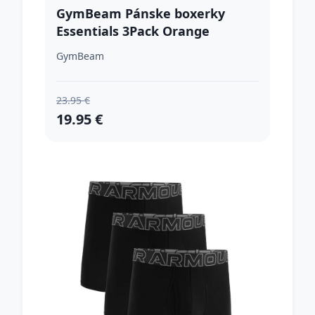
GymBeam Pánske boxerky
Essentials 3Pack Orange
XXLXXL
GymBeam
23.95 €
19.95 €