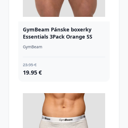
GymBeam Pánske boxerky
Essentials 3Pack Orange SS
GymBeam
23.95 €
19.95 €