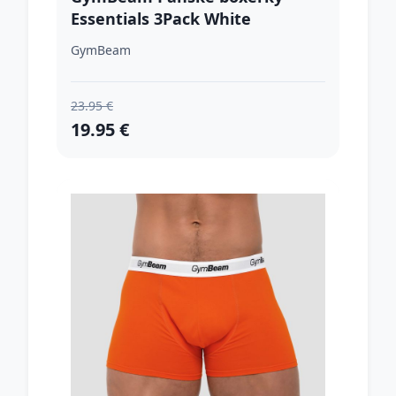
Essentials 3Pack White
XXXLXXXL
GymBeam
23.95 €
19.95 €