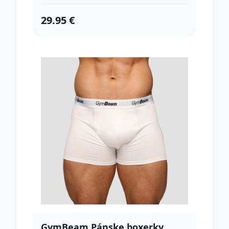
29.95 €
GymBeam Pánske boxerky