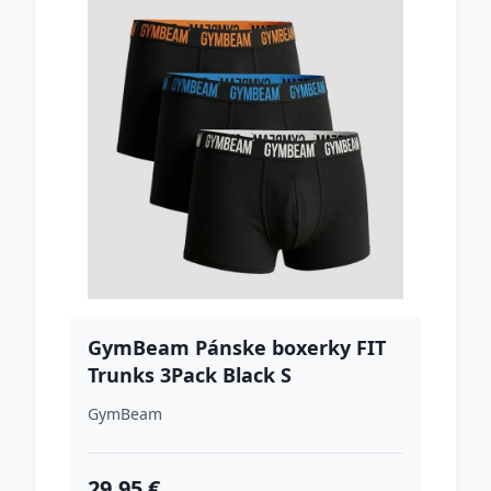
GymBeam Pánske boxerky FIT
Trunks 3Pack Black S
GymBeam
29.95 €