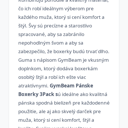
čo ich robí ideálnym výberom pre
každého muža, ktorý si cení komfort a
štýl. Švy sú precízne a starostlivo
spracované, aby sa zabránilo
nepohodlným švom a aby sa
zabezpečilo, že boxerky budú trvať dlho.
Guma s nápisom GymBeam je vkusným
doplnkom, ktorý dodáva boxerkám
osobitý štýl a robí ich ešte viac
atraktívnymi.
GymBeam Pánske
Boxerky 3Pack s
ú ideálne ako kvalitná
pánska spodná bielizeň pre každodenné
použitie, ale aj ako skvelý darček pre
muža, ktorý si cení komfort, štýl a