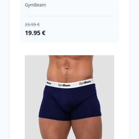
GymBeam
23.95 €
19.95 €