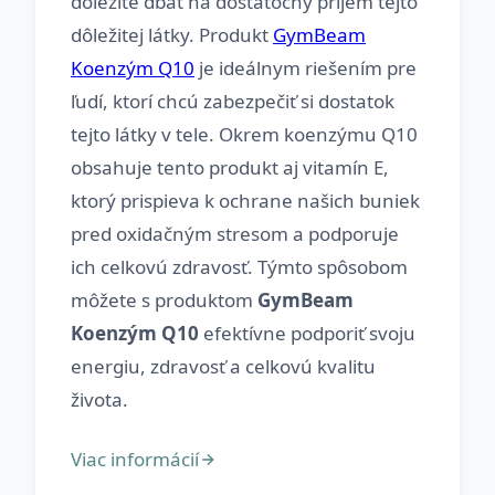
dôležité dbať na dostatočný príjem tejto
dôležitej látky. Produkt
GymBeam
Koenzým Q10
je ideálnym riešením pre
ľudí, ktorí chcú zabezpečiť si dostatok
tejto látky v tele. Okrem koenzýmu Q10
obsahuje tento produkt aj vitamín E,
ktorý prispieva k ochrane našich buniek
pred oxidačným stresom a podporuje
ich celkovú zdravosť. Týmto spôsobom
môžete s produktom
GymBeam
Koenzým Q10
efektívne podporiť svoju
energiu, zdravosť a celkovú kvalitu