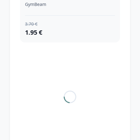
GymBeam
3.70 €
1.95 €