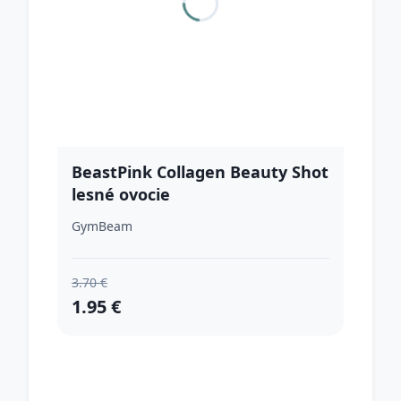
BeastPink Collagen Beauty Shot
lesné ovocie
GymBeam
3.70 €
1.95 €