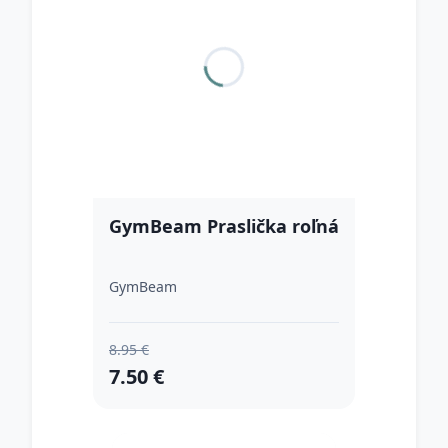
GymBeam Praslička roľná
GymBeam
8.95 €
7.50 €