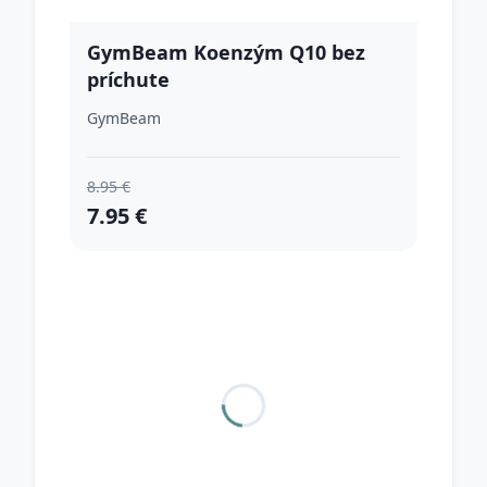
GymBeam Koenzým Q10 bez
príchute
GymBeam
8.95 €
7.95 €