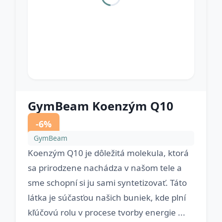
GymBeam Koenzým Q10
-6%
GymBeam
Koenzým Q10 je dôležitá molekula, ktorá
sa prirodzene nachádza v našom tele a
sme schopní si ju sami syntetizovať. Táto
látka je súčasťou našich buniek, kde plní
kľúčovú rolu v procese tvorby energie ...