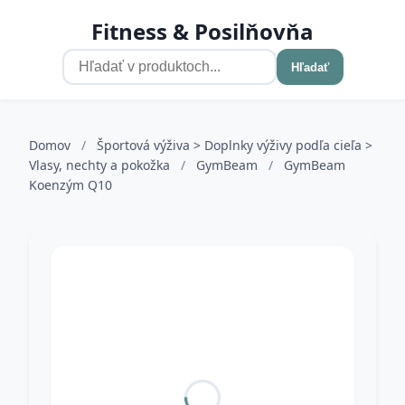
Fitness & Posilňovňa
Hľadať
Domov
/
Športová výživa > Doplnky výživy podľa cieľa >
Vlasy, nechty a pokožka
/
GymBeam
/
GymBeam
Koenzým Q10