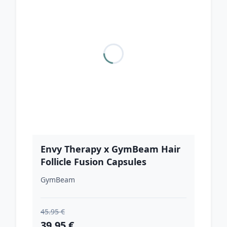
Envy Therapy x GymBeam Hair
Follicle Fusion Capsules
GymBeam
45.95 €
39.95 €