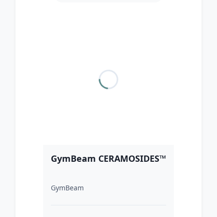
GymBeam CERAMOSIDES™
GymBeam