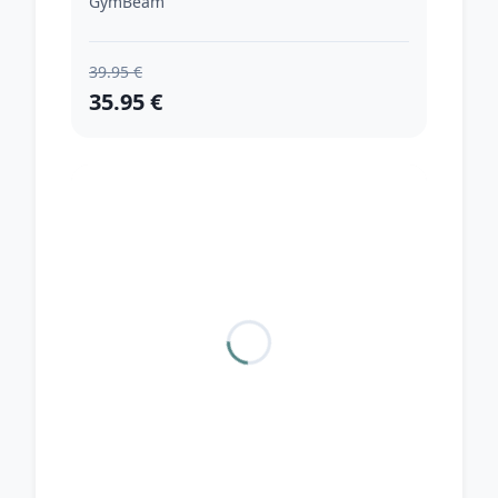
GymBeam
39.95 €
35.95 €