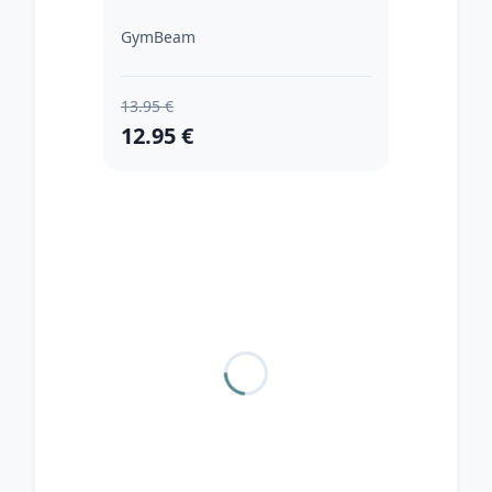
GymBeam
13.95 €
12.95 €