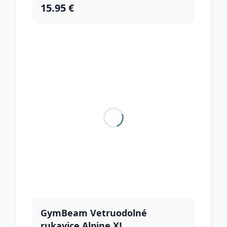
15.95 €
GymBeam Vetruodolné
rukavice Alpine XL