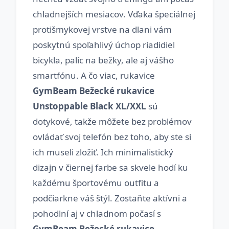
chladnejších mesiacov. Vďaka špeciálnej
protišmykovej vrstve na dlani vám
poskytnú spoľahlivý úchop riadidiel
bicykla, palíc na bežky, ale aj vášho
smartfónu. A čo viac, rukavice
GymBeam Bežecké rukavice
Unstoppable Black XL/XXL
sú
dotykové, takže môžete bez problémov
ovládať svoj telefón bez toho, aby ste si
ich museli zložiť. Ich minimalistický
dizajn v čiernej farbe sa skvele hodí ku
každému športovému outfitu a
podčiarkne váš štýl. Zostaňte aktívni a
pohodlní aj v chladnom počasí s
GymBeam Bežecké rukavice