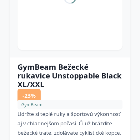
GymBeam Bežecké
rukavice Unstoppable Black
XL/XXL
-23%
GymBeam
Udržte si teplé ruky a športovú výkonnosť
aj v chladnejšom počasí. Či už brázdite
bežecké trate, zdolávate cyklistické kopce,