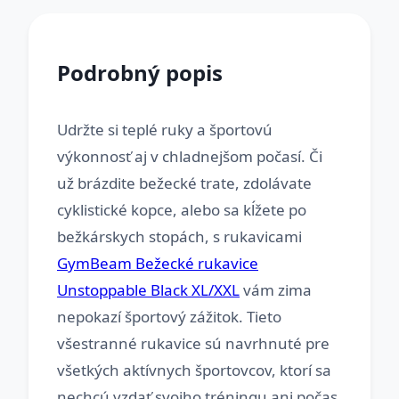
Podrobný popis
Udržte si teplé ruky a športovú
výkonnosť aj v chladnejšom počasí. Či
už brázdite bežecké trate, zdolávate
cyklistické kopce, alebo sa kĺžete po
bežkárskych stopách, s rukavicami
GymBeam Bežecké rukavice
Unstoppable Black XL/XXL
vám zima
nepokazí športový zážitok. Tieto
všestranné rukavice sú navrhnuté pre
všetkých aktívnych športovcov, ktorí sa
nechcú vzdať svojho tréningu ani počas