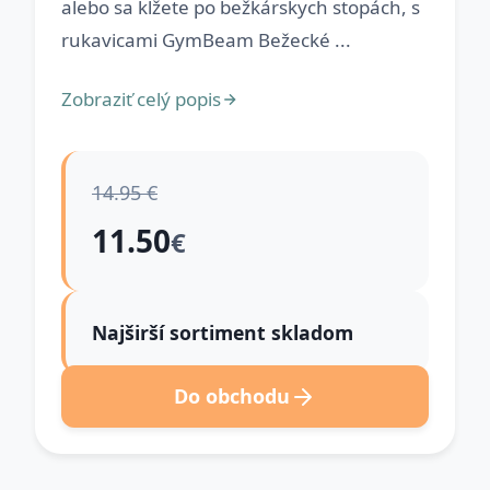
alebo sa kĺžete po bežkárskych stopách, s
rukavicami GymBeam Bežecké ...
Zobraziť celý popis
14.95 €
11.50
€
Najširší sortiment skladom
Do obchodu