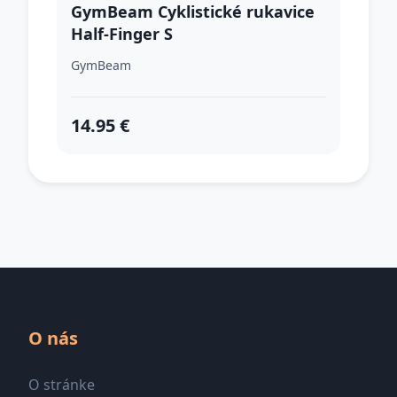
GymBeam Cyklistické rukavice
Half-Finger S
GymBeam
14.95 €
O nás
O stránke