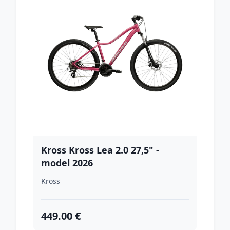
Kross Kross Lea 2.0 27,5" -
model 2026
ružová/strieborná/mat - DM
Kross
(17", 160-170 cm)
449.00 €