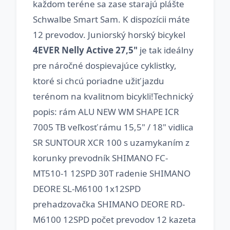
každom teréne sa zase starajú plášte
Schwalbe Smart Sam. K dispozícii máte
12 prevodov. Juniorský horský bicykel
4EVER Nelly Active 27,5"
je tak ideálny
pre náročné dospievajúce cyklistky,
ktoré si chcú poriadne užiť jazdu
terénom na kvalitnom bicykli!Technický
popis: rám ALU NEW WM SHAPE ICR
7005 TB veľkosť rámu 15,5" / 18" vidlica
SR SUNTOUR XCR 100 s uzamykaním z
korunky prevodník SHIMANO FC-
MT510-1 12SPD 30T radenie SHIMANO
DEORE SL-M6100 1x12SPD
prehadzovačka SHIMANO DEORE RD-
M6100 12SPD počet prevodov 12 kazeta