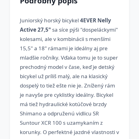
Podrobný popis
Juniorský horský bicykel
4EVER Nelly
Active 27,5"
sa síce pýši "dospeláckymi"
kolesami, ale v kombinácii s menšími
15,5" a 18" rámami je ideálny aj pre
mladšie ročníky. Vďaka tomu je to super
prechodný model v čase, keď je detský
bicykel už príliš malý, ale na klasický
dospelý to tiež ešte nie je. Znížený rám
je navyše pre cyklistky ideálny. Bicykel
má tiež hydraulické kotúčové brzdy
Shimano a odpruženú vidlicu SR
Suntour XCR 100 s uzamykaním z
korunky. O perfektné jazdné vlastnosti v