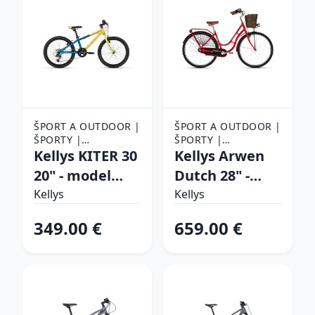
ŠPORT A OUTDOOR |
ŠPORT A OUTDOOR |
ŠPORTY |
ŠPORTY |
CYKLISTIKA |
Kellys KITER 30
CYKLISTIKA |
Kellys Arwen
BICYKLE
BICYKLE
20" - model
Dutch 28" -
2026 Marine
model 2024
Kellys
Kellys
Gold - 10" (115-
Red - 18" (160-
349.00 €
659.00 €
135 cm)
185 cm)