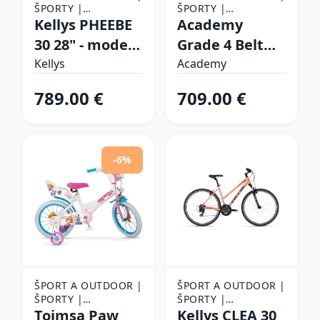
ŠPORTY |
ŠPORTY |
CYKLISTIKA |
Kellys PHEEBE
CYKLISTIKA |
Academy
BICYKLE
BICYKLE
30 28" - model
Grade 4 Belt
2026 Rose Gold
20" tyrkysová -
Kellys
Academy
- S (17", 155-170
11,5" (115-135
789.00 €
709.00 €
cm)
cm)
-6%
ŠPORT A OUTDOOR |
ŠPORT A OUTDOOR |
ŠPORTY |
ŠPORTY |
CYKLISTIKA |
Toimsa Paw
CYKLISTIKA |
Kellys CLEA 30