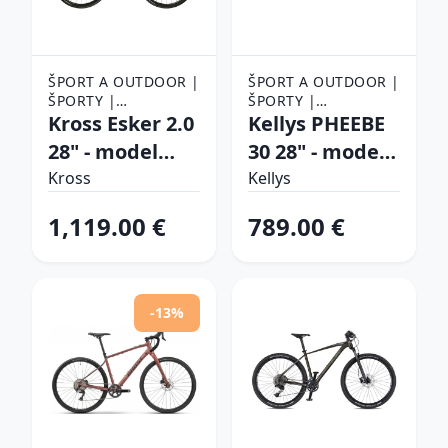
ŠPORT A OUTDOOR |
ŠPORT A OUTDOOR |
ŠPORTY |
ŠPORTY |
CYKLISTIKA |
Kross Esker 2.0
CYKLISTIKA |
Kellys PHEEBE
BICYKLE
BICYKLE
28" - model
30 28" - model
2026
2025 sky blue -
Kross
Kellys
námornícka
S (17", 155-170
1,119.00 €
789.00 €
modrá/biela/mat/lesk
cm)
- XS (17", 160-
168 cm)
-13%