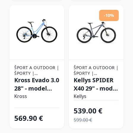
-10%
ŠPORT A OUTDOOR |
ŠPORT A OUTDOOR |
ŠPORTY |
ŠPORTY |
CYKLISTIKA |
Kross Evado 3.0
CYKLISTIKA |
Kellys SPIDER
BICYKLE
BICYKLE
28" - model
X40 29" - model
2025 modrá /
2026 Steel Blue
Kross
Kellys
biela / lesk - M
- L (19", 175-185
539.00 €
(17", 158-170
cm)
569.90 €
599.00 €
cm)