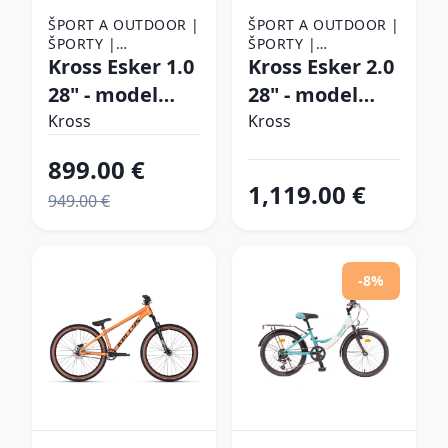
ŠPORT A OUTDOOR |
ŠPORT A OUTDOOR |
ŠPORTY |
ŠPORTY |
CYKLISTIKA |
Kross Esker 1.0
CYKLISTIKA |
Kross Esker 2.0
BICYKLE
BICYKLE
28" - model
28" - model
2026
2026 meď/
Kross
Kross
čierna/grafitová/matná
čierna/mat/lesk
899.00 €
- S (18", 168-175
- XL (21", 183-
1,119.00 €
949.00 €
cm)
189 cm)
-8%