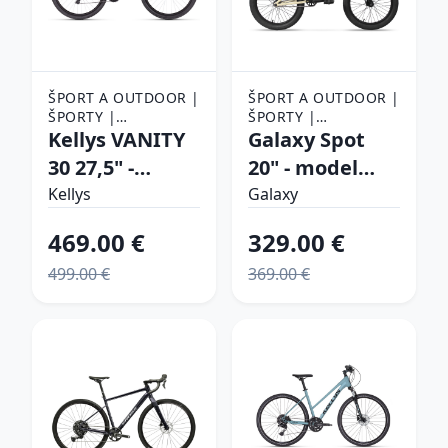
ŠPORT A OUTDOOR |
ŠPORT A OUTDOOR |
ŠPORTY |
ŠPORTY |
CYKLISTIKA |
Kellys VANITY
CYKLISTIKA |
Galaxy Spot
BICYKLE
BICYKLE
30 27,5" -
20" - model
model 2025
2023 krémová
Kellys
Galaxy
desert flower -
469.00 €
329.00 €
S (15", 150-166
499.00 €
369.00 €
cm)