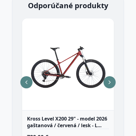
Odporúčané produkty
Kross Level X200 29" - model 2026
Gal
gaštanová / červená / lesk - L
še
(19", 180-188 cm)