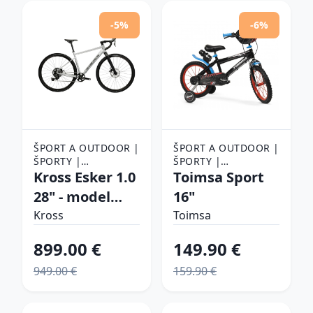
-5%
-6%
ŠPORT A OUTDOOR |
ŠPORT A OUTDOOR |
ŠPORTY |
ŠPORTY |
CYKLISTIKA |
Kross Esker 1.0
CYKLISTIKA |
Toimsa Sport
BICYKLE
BICYKLE
28" - model
16"
2026
Kross
Toimsa
šedá/grafitová/mat
899.00 €
149.90 €
- XS (17", 160-
949.00 €
159.90 €
168 cm)