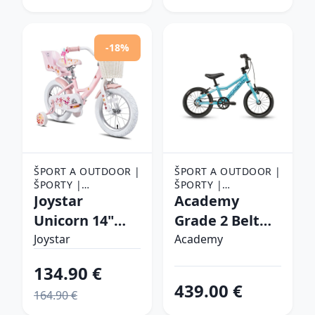
-18%
ŠPORT A OUTDOOR |
ŠPORT A OUTDOOR |
ŠPORTY |
ŠPORTY |
CYKLISTIKA |
Joystar
CYKLISTIKA |
Academy
BICYKLE
BICYKLE
Unicorn 14"
Grade 2 Belt
ružová
14" modrá - 8"
Joystar
Academy
(95-115 cm)
134.90 €
439.00 €
164.90 €