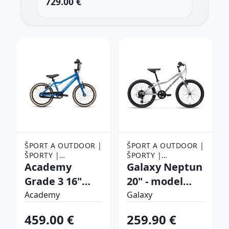
729.00 €
34
ŠPORT A OUTDOOR |
ŠPORT A OUTDOOR |
ŠPORTY |
ŠPORTY |
CYKLISTIKA |
Academy
CYKLISTIKA |
Galaxy Neptun
BICYKLE
BICYKLE
Grade 3 16"
20" - model
modrá - 10"
2025
Academy
Galaxy
(105-125 cm)
strieborná - 10"
459.00 €
259.90 €
(113-135 cm)