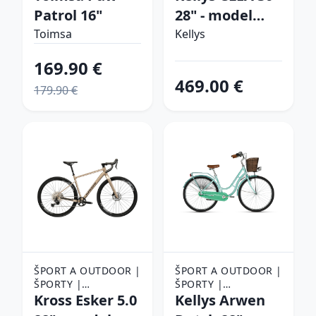
BICYKLE
BICYKLE
Patrol 16"
28" - model
2026 desert
Toimsa
Kellys
flower - S (17",
169.90 €
155-170 cm)
469.00 €
179.90 €
ŠPORT A OUTDOOR |
ŠPORT A OUTDOOR |
ŠPORTY |
ŠPORTY |
CYKLISTIKA |
Kross Esker 5.0
CYKLISTIKA |
Kellys Arwen
BICYKLE
BICYKLE