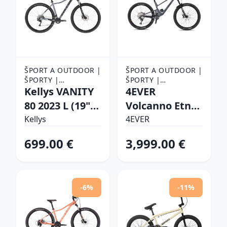
ŠPORT A OUTDOOR |
ŠPORT A OUTDOOR |
ŠPORTY |
ŠPORTY |
CYKLISTIKA |
Kellys VANITY
CYKLISTIKA |
4EVER
BICYKLE
BICYKLE
80 2023 L (19",
Volcanno Etna
172-185 cm)
29" - model
Kellys
4EVER
2026 grey
699.00 €
3,999.00 €
matt/black -
17,25" (175-185
cm)
-6%
-11%