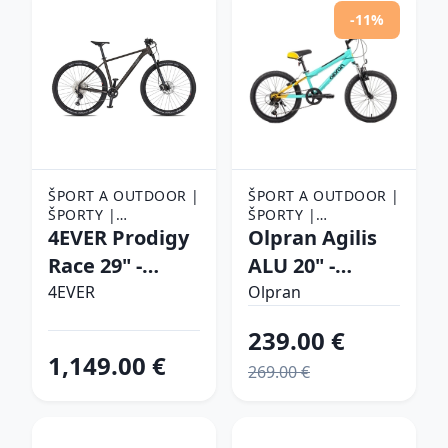
-11%
ŠPORT A OUTDOOR |
ŠPORT A OUTDOOR |
ŠPORTY |
ŠPORTY |
CYKLISTIKA |
4EVER Prodigy
CYKLISTIKA |
Olpran Agilis
BICYKLE
BICYKLE
Race 29" -
ALU 20" -
model 2026
model 2026
4EVER
Olpran
black/hologram
svetlo
239.00 €
- L (19", 175-185
zelená/oranžová/
1,149.00 €
269.00 €
cm)
čierna - 13"
(125-145 cm)