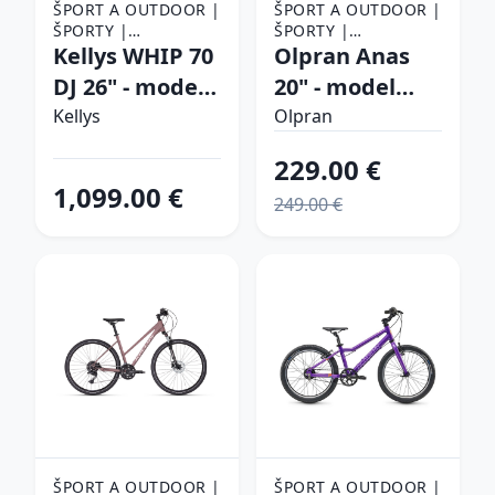
ŠPORT A OUTDOOR |
ŠPORT A OUTDOOR |
ŠPORTY |
ŠPORTY |
CYKLISTIKA |
Kellys WHIP 70
CYKLISTIKA |
Olpran Anas
BICYKLE
BICYKLE
DJ 26" - model
20" - model
2025 Dusty
2026 zelená -
Kellys
Olpran
Orange - L (13",
13" (125-145
229.00 €
170-190 cm)
cm)
1,099.00 €
249.00 €
ŠPORT A OUTDOOR |
ŠPORT A OUTDOOR |