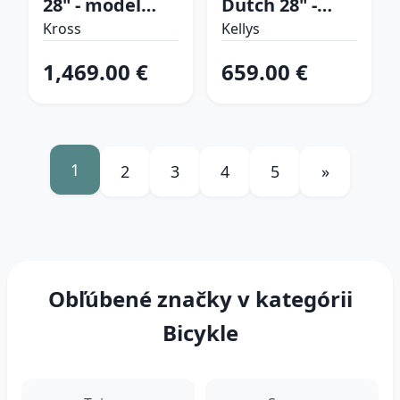
28" - model
Dutch 28" -
2026 hnedá/
model 2024
Kross
Kellys
čierna/mat - XL
Menthol - 18"
1,469.00 €
659.00 €
(21", 181-187
(160-185 cm)
cm)
1
2
3
4
5
»
Obľúbené značky v kategórii
Bicykle