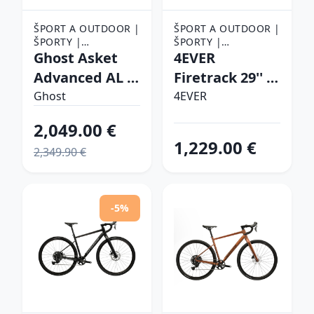
ŠPORT A OUTDOOR |
ŠPORT A OUTDOOR |
ŠPORTY |
ŠPORTY |
CYKLISTIKA |
Ghost Asket
CYKLISTIKA |
4EVER
BICYKLE
BICYKLE
Advanced AL -
Firetrack 29'' -
model 2024
model 2025
Ghost
4EVER
Red / / Black -
pearl black /
2,049.00 €
XS (16", 145-160
hologram - M
1,229.00 €
2,349.90 €
cm)
(17", 165-175
cm)
-5%