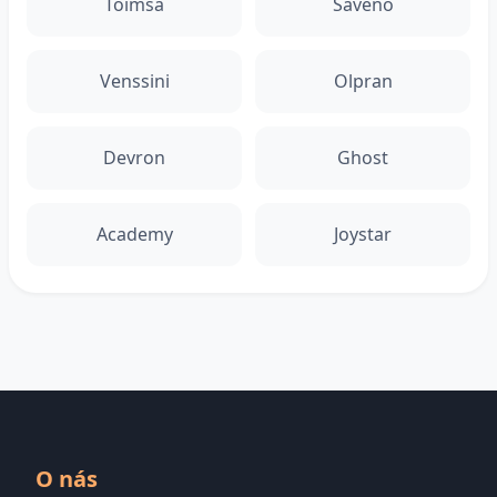
Toimsa
Saveno
Venssini
Olpran
Devron
Ghost
Academy
Joystar
O nás