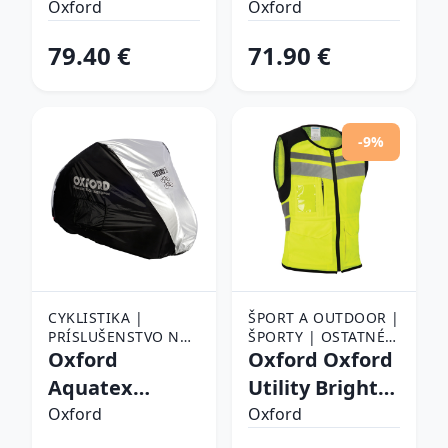
žltá fluo S
Touring
KOMPLETY
Oxford
Oxford
Premium
79.40 €
71.90 €
-9%
CYKLISTIKA |
ŠPORT A OUTDOOR |
PRÍSLUŠENSTVO NA
ŠPORTY | OSTATNÉ
BICYKEL | PLACHTY
Oxford
ŠPORTY | BEH |
Oxford Oxford
A OBALY NA BICYKEL
REFLEXNÉ PÁSKY A
Aquatex
Utility Bright
KLIPY
Double
Top žltá fluo/
Oxford
Oxford
šedá reflexná/