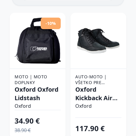
-10%
MOTO | MOTO
AUTO-MOTO |
DOPLNKY
VŠETKO PRE
Oxford Oxford
MOTORKY |
Oxford
OBLEČENIE NA
Lidstash
Kickback Air
MOTORKU |
Black čierna -
Oxford
TOPÁNKY NA
Oxford
MOTORKU
40
34.90 €
117.90 €
38.90 €