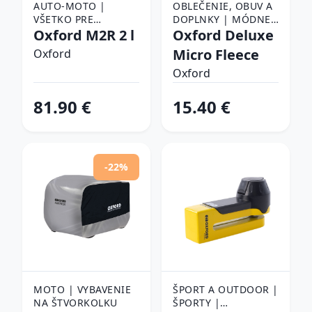
AUTO-MOTO |
OBLEČENIE, OBUV A
VŠETKO PRE
DOPLNKY | MÓDNE
MOTORKY |
Oxford M2R 2 l
DOPLNKY | ŠATKY,
Oxford Deluxe
DOPLNKY NA
ŠÁLY A NÁKRČNÍKY |
Micro Fleece
Oxford
MOTORKU |
ŠATKY
BATOŽINA NA
Oxford
MOTORKU | BRAŠNE
NA MOTORKU
81.90 €
15.40 €
-22%
MOTO | VYBAVENIE
ŠPORT A OUTDOOR |
NA ŠTVORKOLKU
ŠPORTY |