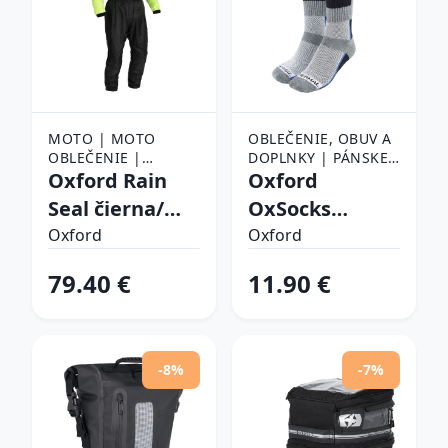
MOTO | MOTO
OBLEČENIE, OBUV A
OBLEČENIE |
DOPLNKY | PÁNSKE
NEPREMOKAVÉ
Oxford Rain
OBLEČENIE |
Oxford
MOTO OBLEČENIE |
PÁNSKE PONOŽKY
Seal čierna/
OxSocks
NEPREMOKAVÉ
žltá fluo XL
Thermal
KOMPLETY
Oxford
Oxford
Regular šedé/
79.40 €
11.90 €
černé/modré L
(44-49)
-8%
-7%