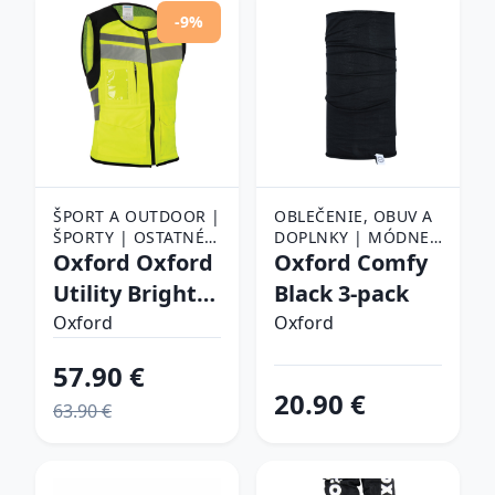
-9%
ŠPORT A OUTDOOR |
OBLEČENIE, OBUV A
ŠPORTY | OSTATNÉ
DOPLNKY | MÓDNE
ŠPORTY | BEH |
Oxford Oxford
DOPLNKY | ŠATKY,
Oxford Comfy
REFLEXNÉ PÁSKY A
ŠÁLY A NÁKRČNÍKY |
Utility Bright
Black 3-pack
KLIPY
ŠATKY
Top žltá fluo/
Oxford
Oxford
šedá reflexná/
57.90 €
čierna - 5XL
20.90 €
63.90 €