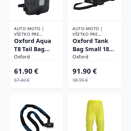
AUTO-MOTO |
AUTO-MOTO |
VŠETKO PRE
VŠETKO PRE
MOTORKY |
Oxford Aqua
MOTORKY |
Oxford Tank
DOPLNKY NA
DOPLNKY NA
T8 Tail Bag
Bag Small 18L
MOTORKU |
MOTORKU |
čierna
Quick Release
BATOŽINA NA
Oxford
BATOŽINA NA
Oxford
MOTORKU | BRAŠNE
MOTORKU | BRAŠNE
NA MOTORKU
NA MOTORKU
61.90 €
91.90 €
67.40 €
98.90 €