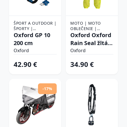
ŠPORT A OUTDOOR |
MOTO | MOTO
ŠPORTY |
OBLEČENIE |
CYKLISTIKA |
Oxford GP 10
NEPREMOKAVÉ
Oxford Oxford
PRÍSLUŠENSTVO NA
MOTO OBLEČENIE |
200 cm
Rain Seal žltá
BICYKEL | ZÁMKY NA
NEPREMOKAVÉ
fluo - M
BICYKEL
Oxford
NOHAVICE
Oxford
42.90 €
34.90 €
-17%