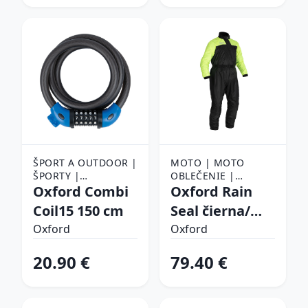
ŠPORT A OUTDOOR |
MOTO | MOTO
ŠPORTY |
OBLEČENIE |
CYKLISTIKA |
Oxford Combi
NEPREMOKAVÉ
Oxford Rain
PRÍSLUŠENSTVO NA
MOTO OBLEČENIE |
Coil15 150 cm
Seal čierna/
BICYKEL | ZÁMKY NA
NEPREMOKAVÉ
žltá fluo M
BICYKEL
Oxford
KOMPLETY
Oxford
20.90 €
79.40 €