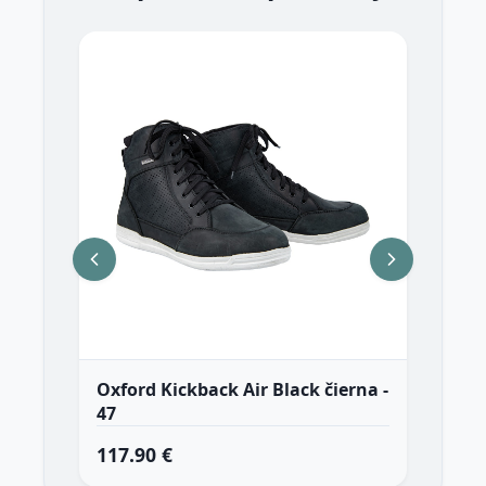
Oxford Kickback Air Black čierna -
Ox
47
117.90 €
10