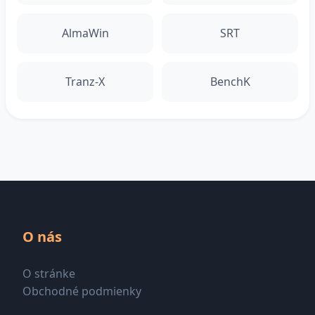
AlmaWin
SRT
Tranz-X
BenchK
O nás
O stránke
Obchodné podmienky