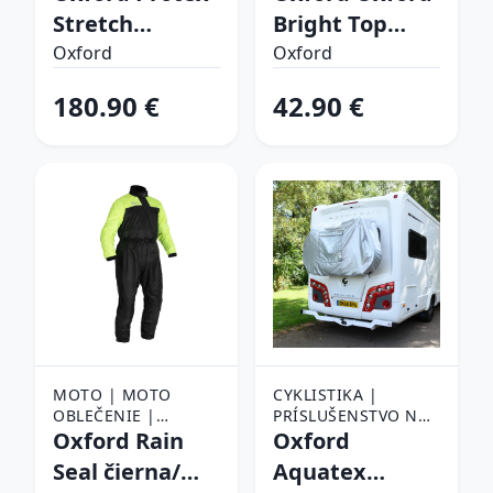
PLACHTY NA AUTO
REFLEXNÉ PÁSKY A
Stretch
Bright Top
KLIPY
Outdoor XL
Active reflexná
Oxford
Oxford
žltá - 4XL
180.90 €
42.90 €
MOTO | MOTO
CYKLISTIKA |
OBLEČENIE |
PRÍSLUŠENSTVO NA
NEPREMOKAVÉ
Oxford Rain
BICYKEL | PLACHTY
Oxford
MOTO OBLEČENIE |
A OBALY NA BICYKEL
Seal čierna/
Aquatex
NEPREMOKAVÉ