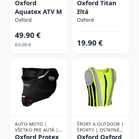
Oxford
CYKLISTIKA |
Oxford Titan
PRÍSLUŠENSTVO NA
Aquatex ATV M
žltá
BICYKEL | ZÁMKY NA
Oxford
BICYKEL
Oxford
49.90 €
19.90 €
63.90 €
AUTO-MOTO |
ŠPORT A OUTDOOR |
VŠETKO PRE AUTÁ |
ŠPORTY | OSTATNÉ
AUTODOPLNKY |
Oxford Protex
ŠPORTY | BEH |
Oxford Oxford