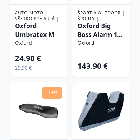
AUTO-MOTO |
ŠPORT A OUTDOOR |
VŠETKO PRE AUTÁ |
ŠPORTY |
AUTODOPLNKY |
Oxford
CYKLISTIKA |
Oxford Big
PLACHTY NA AUTO
PRÍSLUŠENSTVO NA
Umbratex M
Boss Alarm 150
BICYKEL | ZÁMKY NA
cm
Oxford
BICYKEL
Oxford
24.90 €
143.90 €
29.90 €
-11%