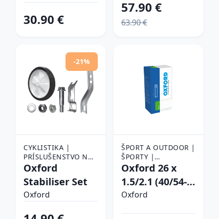
57.90 €
čierna - XL
30.90 €
63.90 €
-21%
CYKLISTIKA |
ŠPORT A OUTDOOR |
PRÍSLUŠENSTVO NA
ŠPORTY |
BICYKEL | POMOCNÉ
Oxford
CYKLISTIKA |
Oxford 26 x
KOLIESKA
KOMPONENTY NA
Stabiliser Set
1.5/2.1 (40/54-
BICYKEL | DUŠE NA
559) AV 40 mm
Oxford
BICYKLE
Oxford
14.90 €