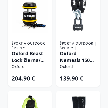
ŠPORT A OUTDOOR |
ŠPORT A OUTDOOR |
ŠPORTY |
ŠPORTY |
CYKLISTIKA |
Oxford Beast
CYKLISTIKA |
Oxford
PRÍSLUŠENSTVO NA
PRÍSLUŠENSTVO NA
Lock čierna/
Nemesis 150
BICYKEL | ZÁMKY NA
BICYKEL | ZÁMKY NA
žltá
cm
BICYKEL
Oxford
BICYKEL
Oxford
204.90 €
139.90 €