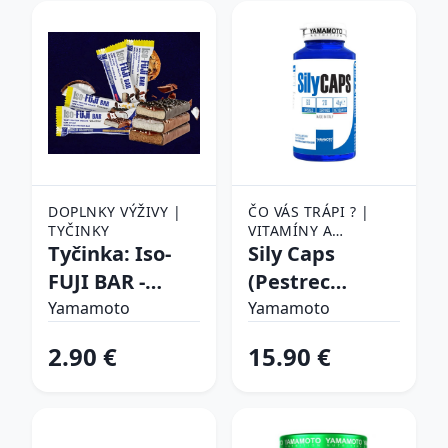
Coating
DOPLNKY VÝŽIVY |
ČO VÁS TRÁPI ? |
TYČINKY
VITAMÍNY A
Tyčinka: Iso-
MINERÁLY
Sily Caps
FUJI BAR -
(Pestrec
Yamamoto 40
mariánsky) -
Yamamoto
Yamamoto
g Tiramisu +
Yamamoto 60
2.90 €
15.90 €
Dark Chocolate
kaps.
Coating