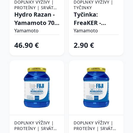
DOPLNKY VÝŽIVY |
DOPLNKY VÝŽIVY |
PROTEÍNY | SRVÁTKA
TYČINKY
(WHEY PROTEIN) |
Hydro Razan -
Tyčinka:
HYDROLYZOVANÝ
Yamamoto 700
FreaKER -
SRVÁTKOVÝ PROTEÍN
g Gourmet
Yamamoto 40
Yamamoto
Yamamoto
Choco
g Orange Dark
46.90 €
2.90 €
Chocolate
DOPLNKY VÝŽIVY |
DOPLNKY VÝŽIVY |
PROTEÍNY | SRVÁTKA
PROTEÍNY | SRVÁTKA