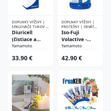
DOPLNKY VÝŽIVY |
DOPLNKY VÝŽIVY |
SPAĽOVAČE TUKOV |
PROTEÍNY | SRVÁTKA
DIURETIKÁ
Diuricell
(WHEY PROTEIN) |
Iso-Fuji
SRVÁTKOVÝ IZOLÁT
(čistiace a
Volactive -
(WPI)
odvodňovacie
Yamamoto 700
Yamamoto
Yamamoto
účinky) -
g Peach Yogurt
33.90 €
42.90 €
Yamamoto
1000 ml.
Pineapple