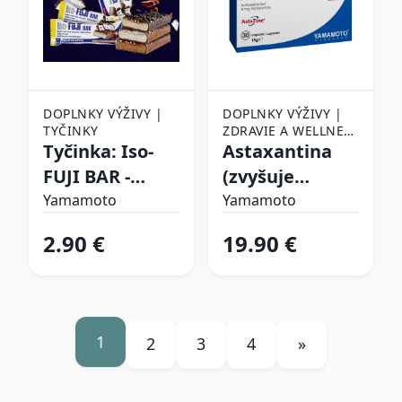
DOPLNKY VÝŽIVY |
DOPLNKY VÝŽIVY |
TYČINKY
ZDRAVIE A WELLNESS
Tyčinka: Iso-
| ANTIOXIDANTY
Astaxantina
FUJI BAR -
(zvyšuje
Yamamoto 40
svalovú
Yamamoto
Yamamoto
g Vanilla Choco
vytrvalosť a
2.90 €
19.90 €
Brownies +
regeneráciu) -
Dark Chocolate
Yamamoto 30
Coating
kaps.
1
2
3
4
»