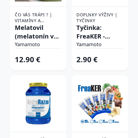
ČO VÁS TRÁPI ? |
DOPLNKY VÝŽIVY |
VITAMÍNY A
TYČINKY
MINERÁLY
Melatovil
Tyčinka:
(melatonín vo
FreaKER -
forme kvapiek)
Yamamoto 40
Yamamoto
Yamamoto
- Yamamoto 20
g Sacher Dark
12.90 €
2.90 €
ml. Honey-
Chocolate
Lemon