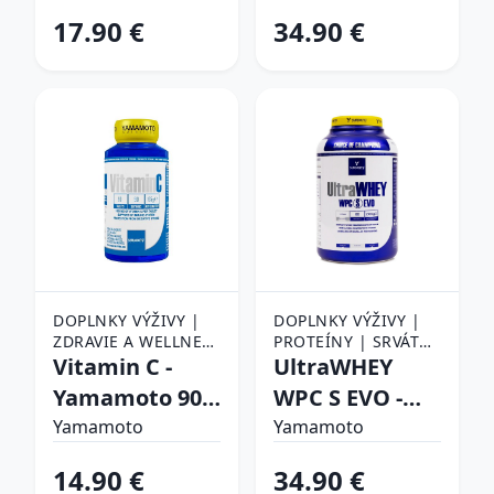
špeciálne pre
g Chocolate
17.90 €
34.90 €
potreby žien) -
Yamamoto 30
kaps.
DOPLNKY VÝŽIVY |
DOPLNKY VÝŽIVY |
ZDRAVIE A WELLNESS
PROTEÍNY | SRVÁTKA
| VITAMÍNY A
Vitamin C -
(WHEY PROTEIN) |
UltraWHEY
MINERÁLY |
SRVÁTKOVÝ
Yamamoto 90
WPC S EVO -
VITAMÍN C
KONCENTRÁT (WPC)
tbl.
Yamamoto 900
Yamamoto
Yamamoto
g Cookies
14.90 €
34.90 €