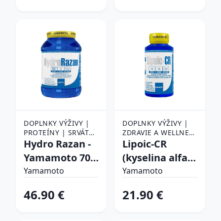
DOPLNKY VÝŽIVY |
DOPLNKY VÝŽIVY |
PROTEÍNY | SRVÁTKA
ZDRAVIE A WELLNESS
(WHEY PROTEIN) |
Hydro Razan -
| ANTIOXIDANTY
Lipoic-CR
HYDROLYZOVANÝ
Yamamoto 700
(kyselina alfa-
SRVÁTKOVÝ PROTEÍN
g Biscuit and
lipoová ALA +
Yamamoto
Yamamoto
Gianduia
chróm) -
46.90 €
21.90 €
Yamamoto 100
kaps.