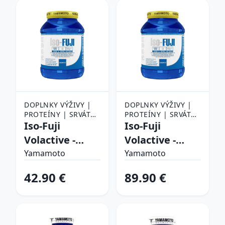
DOPLNKY VÝŽIVY |
DOPLNKY VÝŽIVY |
PROTEÍNY | SRVÁTKA
PROTEÍNY | SRVÁTKA
(WHEY PROTEIN) |
Iso-Fuji
(WHEY PROTEIN) |
Iso-Fuji
SRVÁTKOVÝ IZOLÁT
SRVÁTKOVÝ IZOLÁT
Volactive -
Volactive -
(WPI)
(WPI)
Yamamoto 700
Yamamoto
Yamamoto
Yamamoto
g Coconut and
2000 g
42.90 €
89.90 €
Chocolate
Gourmet
Choco