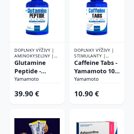
DOPLNKY VÝŽIVY |
DOPLNKY VÝŽIVY |
AMINOKYSELINY |
STIMULANTY |
GLUTAMÍN
Glutamine
KOFEÍN
Caffeine Tabs -
Peptide -
Yamamoto 100
Yamamoto 240
tbl.
Yamamoto
Yamamoto
tbl.
39.90 €
10.90 €