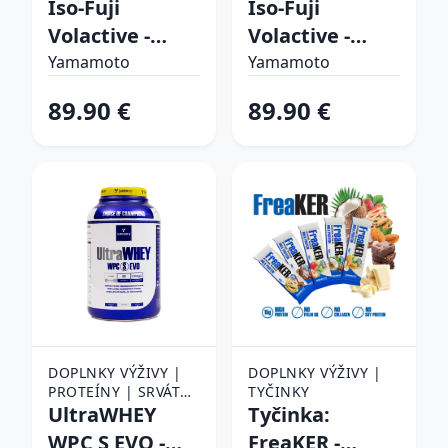
(WHEY PROTEIN) |
Iso-Fuji
(WHEY PROTEIN) |
Iso-Fuji
SRVÁTKOVÝ IZOLÁT
SRVÁTKOVÝ IZOLÁT
Volactive -
Volactive -
(WPI)
(WPI)
Yamamoto
Yamamoto
Yamamoto
Yamamoto
2000 g
2000 g
89.90 €
89.90 €
Caribbean
Hazelnut
Dream
DOPLNKY VÝŽIVY |
DOPLNKY VÝŽIVY |
PROTEÍNY | SRVÁTKA
TYČINKY
(WHEY PROTEIN) |
UltraWHEY
Tyčinka:
SRVÁTKOVÝ
WPC S EVO -
FreaKER -