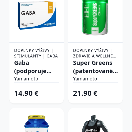
DOPLNKY VÝŽIVY |
DOPLNKY VÝŽIVY |
STIMULANTY | GABA
ZDRAVIE A WELLNESS
Gaba
| ANTIOXIDANTY
Super Greens
(podporuje
(patentované
rast čistej
výťažky z
Yamamoto
Yamamoto
svalovej
ovocia a
14.90 €
21.90 €
hmoty) -
zeleniny) -
Yamamoto 30
Yamamoto 200
kaps.
g Kiwi+Lime