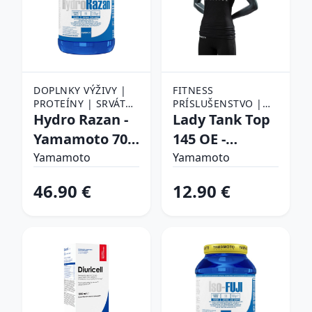
DOPLNKY VÝŽIVY |
FITNESS
PROTEÍNY | SRVÁTKA
PRÍSLUŠENSTVO |
(WHEY PROTEIN) |
Hydro Razan -
ŠPORTOVÉ
Lady Tank Top
HYDROLYZOVANÝ
OBLEČENIE |
Yamamoto 700
145 OE -
SRVÁTKOVÝ PROTEÍN
DÁMSKE OBLEČENIE
g Almond
Yamamoto
Yamamoto
Yamamoto
Brownie
Čierna S
46.90 €
12.90 €