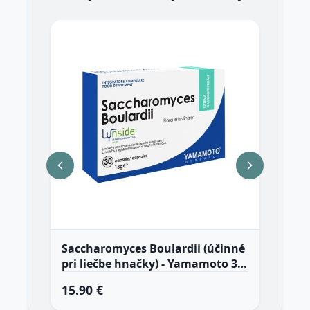
Saccharomyces Boulardii (účinné
Iso
pri liečbe hnačky) - Yamamoto 30
20
kaps.
15.90 €
89