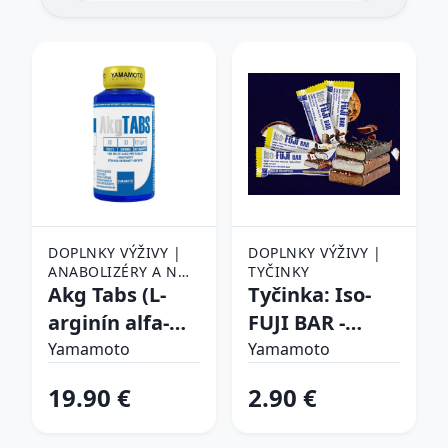
DOPLNKY VÝŽIVY |
DOPLNKY VÝŽIVY |
ANABOLIZÉRY A NO
TYČINKY
DOPLNKY |
Akg Tabs (L-
Tyčinka: Iso-
ANABOLIZÉRY A NO
arginín alfa-
FUJI BAR -
DOPLNKY
ketoglutarát) -
Yamamoto 40
Yamamoto
Yamamoto
Yamamoto 90
g Salted
19.90 €
2.90 €
tbl.
Caramel + Milk
Chocolate