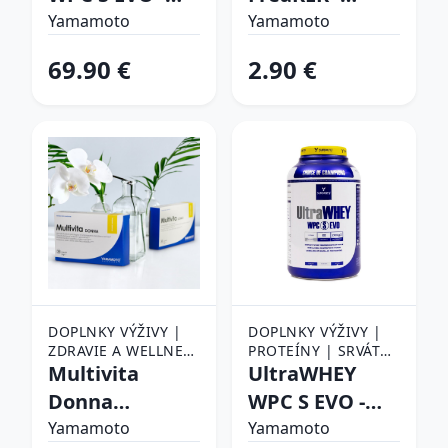
KONCENTRÁT (WPC)
Yamamoto
Yamamoto 40
Yamamoto
Yamamoto
2000 g Cookies
g Coconut Milk
69.90 €
2.90 €
Chocolate
DOPLNKY VÝŽIVY |
DOPLNKY VÝŽIVY |
ZDRAVIE A WELLNESS
PROTEÍNY | SRVÁTKA
| VITAMÍNY A
Multivita
(WHEY PROTEIN) |
UltraWHEY
MINERÁLY |
SRVÁTKOVÝ
Donna
WPC S EVO -
KOMPLEXNÉ
KONCENTRÁT (WPC)
(zostavený
Yamamoto 900
VITAMÍNY
Yamamoto
Yamamoto