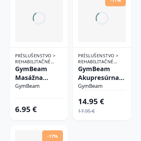
-17%
PRÍSLUŠENSTVO >
PRÍSLUŠENSTVO >
REHABILITAČNÉ
REHABILITAČNÉ
POMÔCKY >
GymBeam
POMÔCKY >
GymBeam
MASÁŽNE POMÔCKY
MASÁŽNE POMÔCKY
Masážna
Akupresúrna
loptička
podložka Black
GymBeam
GymBeam
Flexball
14.95 €
Orange
6.95 €
17.95 €
-17%