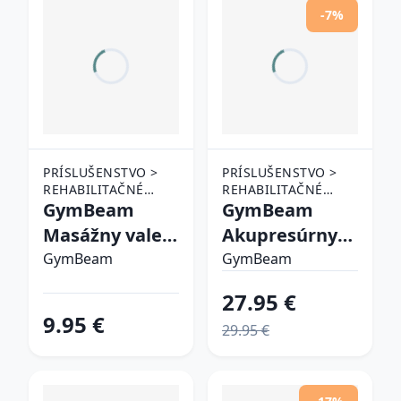
-7%
PRÍSLUŠENSTVO >
PRÍSLUŠENSTVO >
REHABILITAČNÉ
REHABILITAČNÉ
POMÔCKY >
GymBeam
POMÔCKY >
GymBeam
MASÁŽNE POMÔCKY
MASÁŽNE POMÔCKY
Masážny valec
Akupresúrny
Mini Foot
set Black
GymBeam
GymBeam
Roller
27.95 €
9.95 €
29.95 €