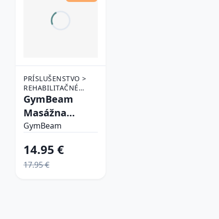
PRÍSLUŠENSTVO >
REHABILITAČNÉ
POMÔCKY >
GymBeam
MASÁŽNE POMÔCKY
Masážna
pomôcka
GymBeam
DuoRoll Black
14.95 €
17.95 €