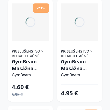
-23%
PRÍSLUŠENSTVO >
PRÍSLUŠENSTVO >
REHABILITAČNÉ
REHABILITAČNÉ
POMÔCKY >
GymBeam
POMÔCKY >
GymBeam
MASÁŽNE POMÔCKY
MASÁŽNE POMÔCKY
Masážna
Masážna
loptička
loptička Rehab
GymBeam
GymBeam
Orange
4.60 €
4.95 €
5.95 €