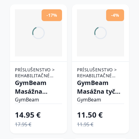
-17%
-4%
PRÍSLUŠENSTVO >
PRÍSLUŠENSTVO >
REHABILITAČNÉ
REHABILITAČNÉ
POMÔCKY >
GymBeam
POMÔCKY >
GymBeam
MASÁŽNE POMÔCKY
MASÁŽNE POMÔCKY
Masážna
Masážna tyč
pomôcka
Roller
GymBeam
GymBeam
DuoRoll
14.95 €
11.50 €
Orange
17.95 €
11.95 €