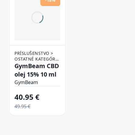
-18%
PRÍSLUŠENSTVO >
OSTATNÉ KATEGÓRIE
> CBD
GymBeam CBD
olej 15% 10 ml
GymBeam
40.95 €
49.95 €