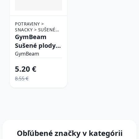
POTRAVINY >
SNACKY > SUŠENÉ
OVOCIE
GymBeam
Sušené plody
rakytníka
GymBeam
5.20 €
8.55 €
Obľúbené značky v kategórii