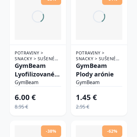
POTRAVINY >
POTRAVINY >
SNACKY > SUŠENÉ
SNACKY > SUŠENÉ
OVOCIE
GymBeam
OVOCIE
GymBeam
Lyofilizované
Plody arónie
jablká
GymBeam
GymBeam
6.00 €
1.45 €
8.95 €
2.95 €
-38%
-62%