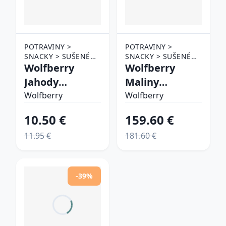
POTRAVINY >
POTRAVINY >
SNACKY > SUŠENÉ
SNACKY > SUŠENÉ
OVOCIE
Wolfberry
OVOCIE
Wolfberry
Jahody
Maliny
lyofilizované
lyofilizované
Wolfberry
Wolfberry
sušené
sušené
10.50 €
159.60 €
mrazom
mrazom
11.95 €
181.60 €
-39%