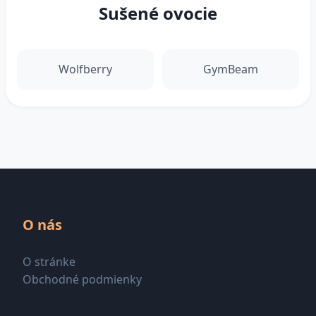
Sušené ovocie
Wolfberry
GymBeam
O nás
O stránke
Obchodné podmienky