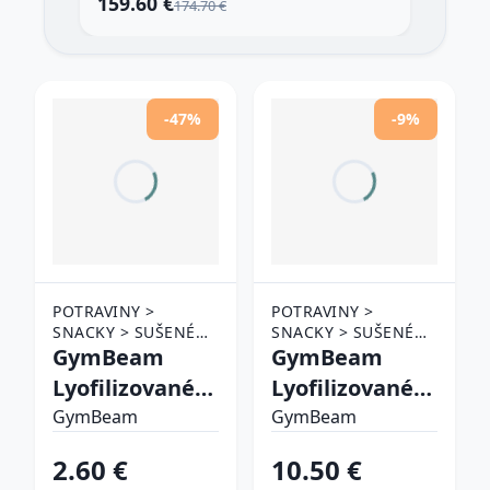
159.60 €
6.0
174.70 €
-47%
-9%
POTRAVINY >
POTRAVINY >
SNACKY > SUŠENÉ
SNACKY > SUŠENÉ
OVOCIE
GymBeam
OVOCIE
GymBeam
Lyofilizované
Lyofilizované
jahody
maliny
GymBeam
GymBeam
2.60 €
10.50 €