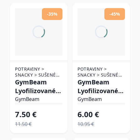
-35%
-45%
POTRAVINY >
POTRAVINY >
SNACKY > SUŠENÉ
SNACKY > SUŠENÉ
OVOCIE
GymBeam
OVOCIE
GymBeam
Lyofilizované
Lyofilizované
jahody
čučoriedky
GymBeam
GymBeam
7.50 €
6.00 €
11.50 €
10.95 €