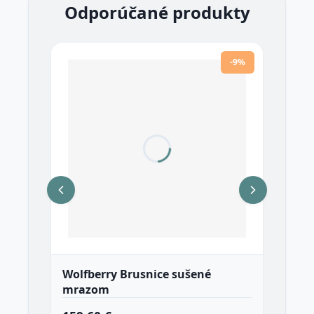
Odporúčané produkty
-9%
Wolfberry Brusnice sušené
Gy
mrazom