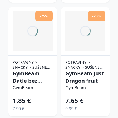
-75%
-23%
POTRAVINY >
POTRAVINY >
SNACKY > SUŠENÉ
SNACKY > SUŠENÉ
OVOCIE
GymBeam
OVOCIE
GymBeam Just
Datle bez
Dragon fruit
kôstok
GymBeam
GymBeam
1.85 €
7.65 €
7.50 €
9.95 €