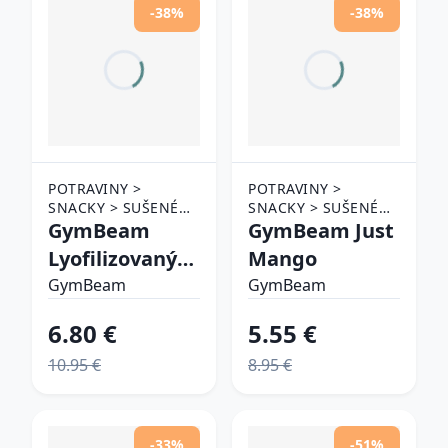
-38%
-38%
POTRAVINY >
POTRAVINY >
SNACKY > SUŠENÉ
SNACKY > SUŠENÉ
OVOCIE
GymBeam
OVOCIE
GymBeam Just
Lyofilizovaný
Mango
tropický mix
GymBeam
GymBeam
6.80 €
5.55 €
10.95 €
8.95 €
-33%
-51%