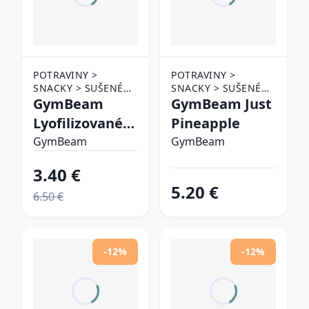
POTRAVINY >
POTRAVINY >
SNACKY > SUŠENÉ
SNACKY > SUŠENÉ
OVOCIE
GymBeam
OVOCIE
GymBeam Just
Lyofilizované
Pineapple
maliny
GymBeam
GymBeam
3.40 €
5.20 €
6.50 €
-12%
-12%