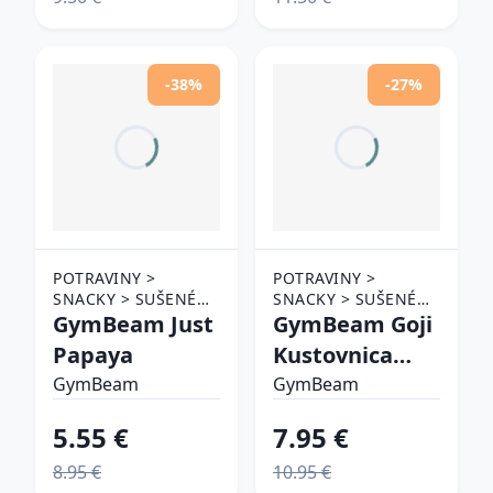
-38%
-27%
POTRAVINY >
POTRAVINY >
SNACKY > SUŠENÉ
SNACKY > SUŠENÉ
OVOCIE
GymBeam Just
OVOCIE
GymBeam Goji
Papaya
Kustovnica
čínska
GymBeam
GymBeam
5.55 €
7.95 €
8.95 €
10.95 €