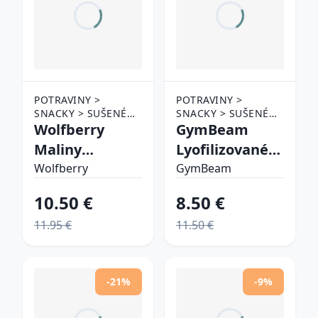
POTRAVINY >
POTRAVINY >
SNACKY > SUŠENÉ
SNACKY > SUŠENÉ
OVOCIE
Wolfberry
OVOCIE
GymBeam
Maliny
Lyofilizované
lyofilizované
višne
Wolfberry
GymBeam
sušené
10.50 €
8.50 €
mrazom
11.95 €
11.50 €
-21%
-9%