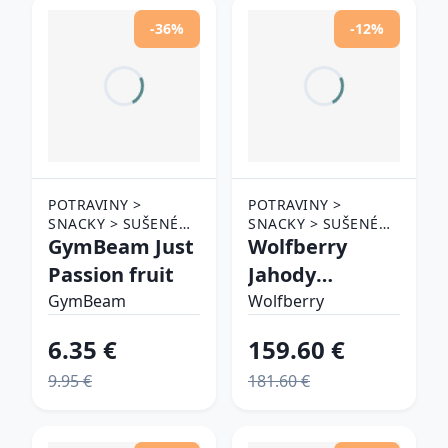
-36%
-12%
POTRAVINY >
POTRAVINY >
SNACKY > SUŠENÉ
SNACKY > SUŠENÉ
OVOCIE
GymBeam Just
OVOCIE
Wolfberry
Passion fruit
Jahody
lyofilizované
GymBeam
Wolfberry
sušené
6.35 €
159.60 €
mrazom
9.95 €
181.60 €