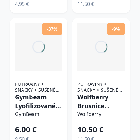
4.95 €
11.50 €
-37%
-9%
POTRAVINY >
POTRAVINY >
SNACKY > SUŠENÉ
SNACKY > SUŠENÉ
OVOCIE
Gymbeam
OVOCIE
Wolfberry
Lyofilizované
Brusnice
čierne ríbezle
sušené
GymBeam
Wolfberry
mrazom
6.00 €
10.50 €
9.50 €
11.50 €