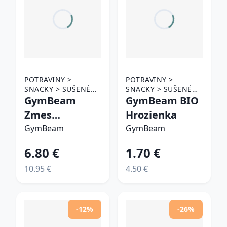
POTRAVINY >
POTRAVINY >
SNACKY > SUŠENÉ
SNACKY > SUŠENÉ
OVOCIE
GymBeam
OVOCIE
GymBeam BIO
Zmes
Hrozienka
lyofilizovaných
GymBeam
GymBeam
bobúľ a
6.80 €
1.70 €
banánov
10.95 €
4.50 €
-12%
-26%