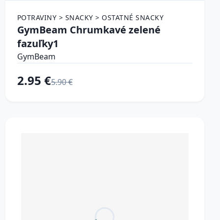
POTRAVINY > SNACKY > OSTATNÉ SNACKY
GymBeam Chrumkavé zelené
fazuľky1
GymBeam
2.95 €
5.90 €