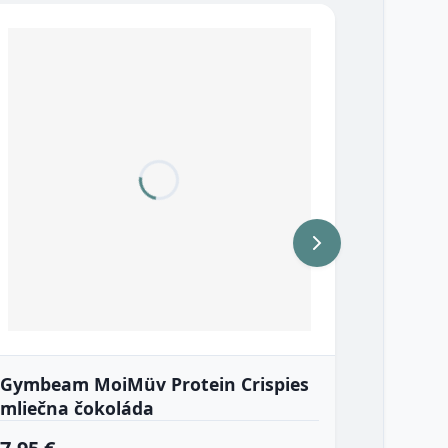
Gymbeam MoiMüv Protein Crispies
VanaVi
mliečna čokoláda
natura