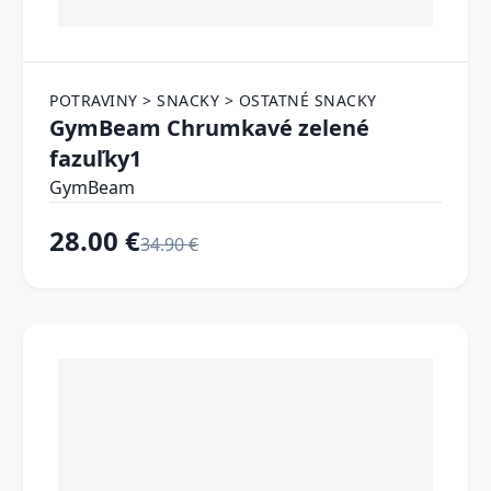
POTRAVINY > SNACKY > OSTATNÉ SNACKY
GymBeam Chrumkavé zelené
fazuľky1
GymBeam
28.00 €
34.90 €