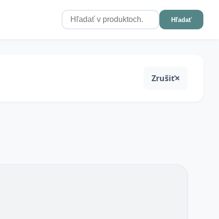
Hľadať
Zrušiť