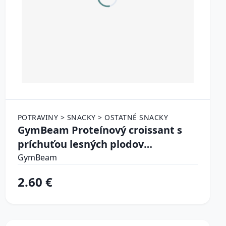
POTRAVINY > SNACKY > OSTATNÉ SNACKY
GymBeam Proteínový croissant s
príchuťou lesných plodov
bobuľovité ovocie
GymBeam
2.60 €