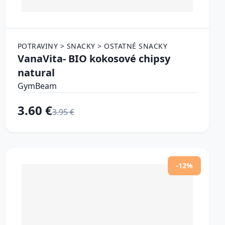
POTRAVINY > SNACKY > OSTATNÉ SNACKY
VanaVita- BIO kokosové chipsy
natural
GymBeam
3.60 €
3.95 €
-12%