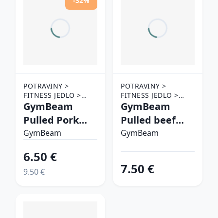
-32%
POTRAVINY >
POTRAVINY >
FITNESS JEDLO >
FITNESS JEDLO >
MÄSO
GymBeam
MÄSO
GymBeam
Pulled Pork
Pulled beef
barbecue
chilli
GymBeam
GymBeam
6.50 €
7.50 €
9.50 €