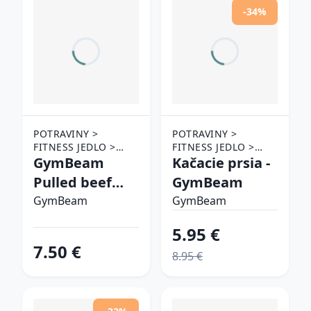
-34%
POTRAVINY >
POTRAVINY >
FITNESS JEDLO >
FITNESS JEDLO >
MÄSO
GymBeam
MÄSO
Kačacie prsia -
Pulled beef
GymBeam
BBQ BBQ
GymBeam
GymBeam
5.95 €
7.50 €
8.95 €