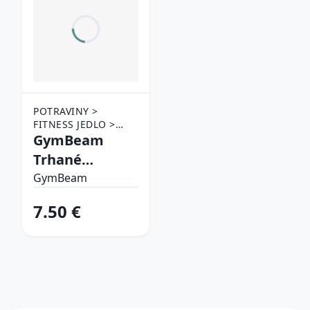
POTRAVINY >
FITNESS JEDLO >
MÄSO
GymBeam
Trhané
hovädzie -
GymBeam
GymBeam
7.50 €