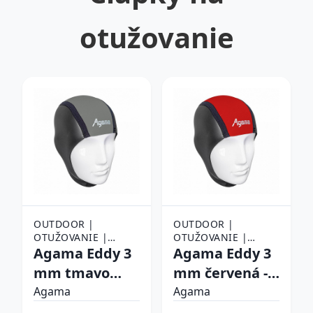
otužovanie
OUTDOOR |
OUTDOOR |
OTUŽOVANIE |
OTUŽOVANIE |
OBLEČENIE NA
Agama Eddy 3
OBLEČENIE NA
Agama Eddy 3
OTUŽOVANIE |
OTUŽOVANIE |
mm tmavo
mm červená -
ČIAPKY NA
ČIAPKY NA
šedá - S/M (50-
S/M (50-56)
OTUŽOVANIE
Agama
OTUŽOVANIE
Agama
56)