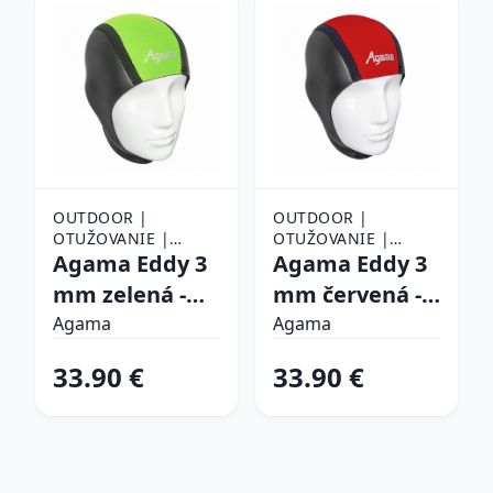
OUTDOOR |
OUTDOOR |
OTUŽOVANIE |
OTUŽOVANIE |
OBLEČENIE NA
Agama Eddy 3
OBLEČENIE NA
Agama Eddy 3
OTUŽOVANIE |
OTUŽOVANIE |
mm zelená -
mm červená -
ČIAPKY NA
ČIAPKY NA
L/XL (56-62)
L/XL (56-62)
OTUŽOVANIE
Agama
OTUŽOVANIE
Agama
33.90 €
33.90 €