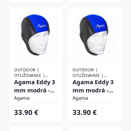
OUTDOOR |
OUTDOOR |
OTUŽOVANIE |
OTUŽOVANIE |
OBLEČENIE NA
Agama Eddy 3
OBLEČENIE NA
Agama Eddy 3
OTUŽOVANIE |
OTUŽOVANIE |
mm modrá -
mm modrá -
ČIAPKY NA
ČIAPKY NA
L/XL (56-62)
S/M (50-56)
OTUŽOVANIE
Agama
OTUŽOVANIE
Agama
33.90 €
33.90 €