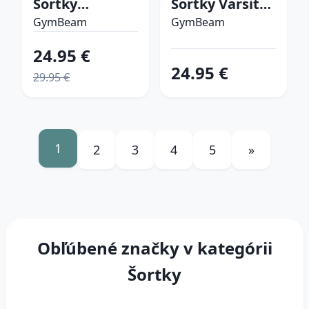
Šortky
Šortky Varsity
Limitless Black
Black XXL
GymBeam
GymBeam
SS
24.95 €
24.95 €
29.95 €
1
2
3
4
5
»
Obľúbené značky v kategórii
Šortky