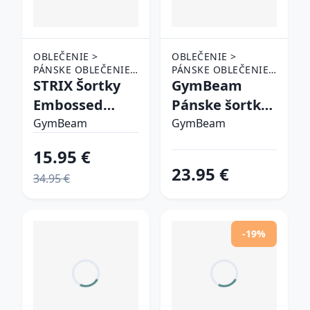
OBLEČENIE >
OBLEČENIE >
PÁNSKE OBLEČENIE
PÁNSKE OBLEČENIE
> ŠORTKY
STRIX Šortky
> ŠORTKY
GymBeam
Embossed
Pánske šortky
Emerald XLXL
Combat Black
GymBeam
GymBeam
S
15.95 €
23.95 €
34.95 €
-19%