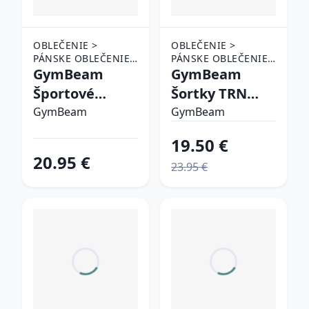
OBLEČENIE >
OBLEČENIE >
PÁNSKE OBLEČENIE
PÁNSKE OBLEČENIE
> ŠORTKY
GymBeam
> ŠORTKY
GymBeam
Športové
Šortky TRN
šortky Varsity
Black
GymBeam
GymBeam
Green XXL
XXXLXXXL
19.50 €
20.95 €
23.95 €