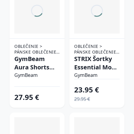
OBLEČENIE >
OBLEČENIE >
PÁNSKE OBLEČENIE
PÁNSKE OBLEČENIE
> ŠORTKY
GymBeam
> ŠORTKY
STRIX Šortky
Aura Shorts
Essential Moon
Grey S
Grey XXLXXL
GymBeam
GymBeam
23.95 €
27.95 €
29.95 €