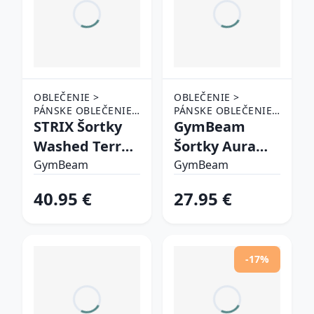
OBLEČENIE >
OBLEČENIE >
PÁNSKE OBLEČENIE
PÁNSKE OBLEČENIE
> ŠORTKY
STRIX Šortky
> ŠORTKY
GymBeam
Washed Terra
Šortky Aura
SS
Roux S
GymBeam
GymBeam
40.95 €
27.95 €
-17%