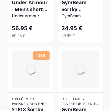
> ŠORTKY
Under Armour
> ŠORTKY
GymBeam
- Men‘s shorts
Šortky
Vanish Woven
Limitless Hot
Under Armour
GymBeam
2in1 Sts Black
Red SS
56.95 €
24.95 €
XXL
60.95 €
29.95 €
-26%
OBLEČENIE >
OBLEČENIE >
PÁNSKE OBLEČENIE
PÁNSKE OBLEČENIE
> ŠORTKY
STRIX Šortky
> ŠORTKY
GymBeam