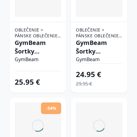
OBLEČENIE >
OBLEČENIE >
PÁNSKE OBLEČENIE
PÁNSKE OBLEČENIE
> ŠORTKY
GymBeam
> ŠORTKY
GymBeam
Šortky
Šortky
Persistence
Limitless
GymBeam
GymBeam
Washed Cloud
Cinnamon LL
24.95 €
S
25.95 €
29.95 €
-54%