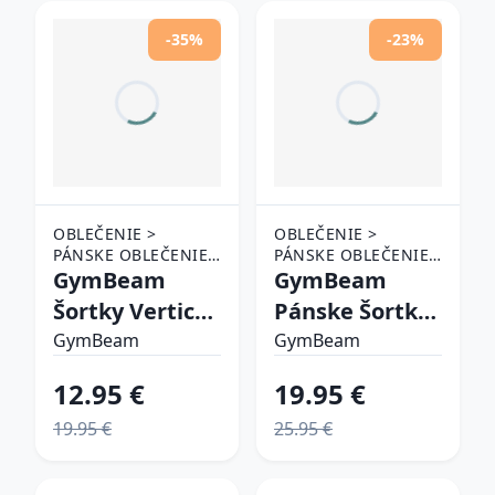
-35%
-23%
OBLEČENIE >
OBLEČENIE >
PÁNSKE OBLEČENIE
PÁNSKE OBLEČENIE
> ŠORTKY
GymBeam
> ŠORTKY
GymBeam
Šortky Vertical
Pánske Šortky
Grey M
2in1 Black Grey
GymBeam
GymBeam
L
12.95 €
19.95 €
19.95 €
25.95 €