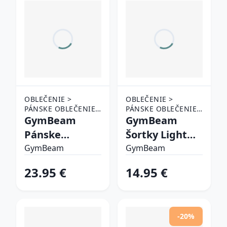
OBLEČENIE >
OBLEČENIE >
PÁNSKE OBLEČENIE
PÁNSKE OBLEČENIE
> ŠORTKY
GymBeam
> ŠORTKY
GymBeam
Pánske
Šortky Light
bežecké šortky
Essence Green
GymBeam
GymBeam
2in1 Pulse X
XXL
23.95 €
14.95 €
Purple S
-20%