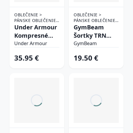
OBLEČENIE >
OBLEČENIE >
PÁNSKE OBLEČENIE
PÁNSKE OBLEČENIE
> ŠORTKY
Under Armour
> ŠORTKY
GymBeam
Kompresné
Šortky TRN
šortky HG
Lagoon XL
Under Armour
GymBeam
Armour Shorts
35.95 €
19.50 €
Green MM