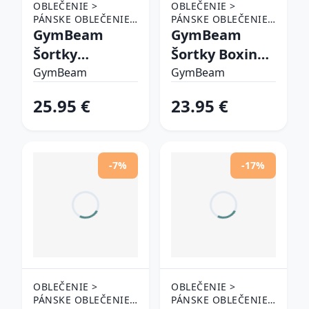
OBLEČENIE >
OBLEČENIE >
PÁNSKE OBLEČENIE
PÁNSKE OBLEČENIE
> ŠORTKY
GymBeam
> ŠORTKY
GymBeam
Šortky
Šortky Boxing
Persistence
Combat Olive
GymBeam
GymBeam
Washed Cloud
Grey XL
25.95 €
23.95 €
M
-7%
-17%
OBLEČENIE >
OBLEČENIE >
PÁNSKE OBLEČENIE
PÁNSKE OBLEČENIE