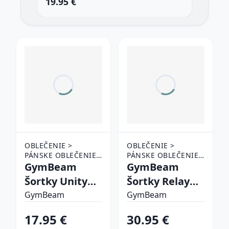
19.95 €
12
OBLEČENIE >
OBLEČENIE >
PÁNSKE OBLEČENIE
PÁNSKE OBLEČENIE
> ŠORTKY
GymBeam
> ŠORTKY
GymBeam
Šortky Unity
Šortky Relay
Grey XLXL
Haze XXL
GymBeam
GymBeam
17.95 €
30.95 €