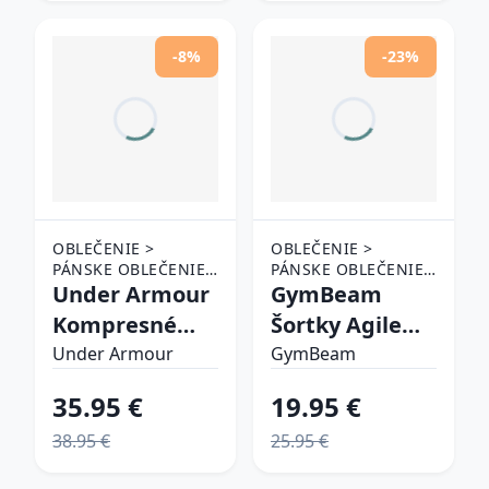
-8%
-23%
OBLEČENIE >
OBLEČENIE >
PÁNSKE OBLEČENIE
PÁNSKE OBLEČENIE
> ŠORTKY
Under Armour
> ŠORTKY
GymBeam
Kompresné
Šortky Agile
kraťasy HG
Sage MM
Under Armour
GymBeam
Armour Shorts
35.95 €
19.95 €
Grey XXLXXL
38.95 €
25.95 €