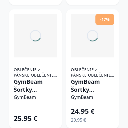
-17%
OBLEČENIE >
OBLEČENIE >
PÁNSKE OBLEČENIE
PÁNSKE OBLEČENIE
> ŠORTKY
GymBeam
> ŠORTKY
GymBeam
Šortky
Šortky
Persistence
Limitless
GymBeam
GymBeam
Washed Black
Aquamarine
24.95 €
L
XXLXXL
25.95 €
29.95 €