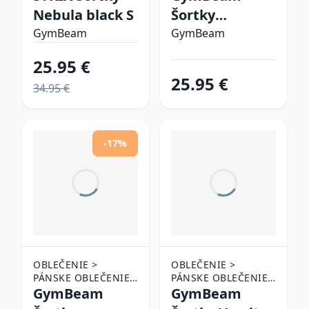
Nebula black S
Šortky
Persistence
GymBeam
GymBeam
Washed Brown
25.95 €
L
25.95 €
34.95 €
-17%
OBLEČENIE >
OBLEČENIE >
PÁNSKE OBLEČENIE
PÁNSKE OBLEČENIE
> ŠORTKY
GymBeam
> ŠORTKY
GymBeam