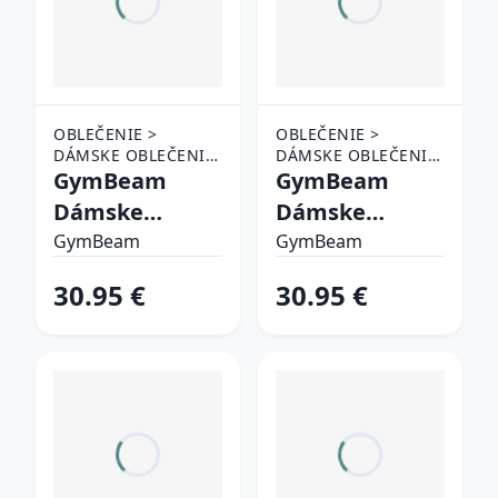
OBLEČENIE >
OBLEČENIE >
DÁMSKE OBLEČENIE
DÁMSKE OBLEČENIE
> TEPLÁKY A
GymBeam
> TEPLÁKY A
GymBeam
NOHAVICE
NOHAVICE
Dámske
Dámske
tepláky Aura
tepláky Aura
GymBeam
GymBeam
Washed Black
Grey XL
30.95 €
30.95 €
XS