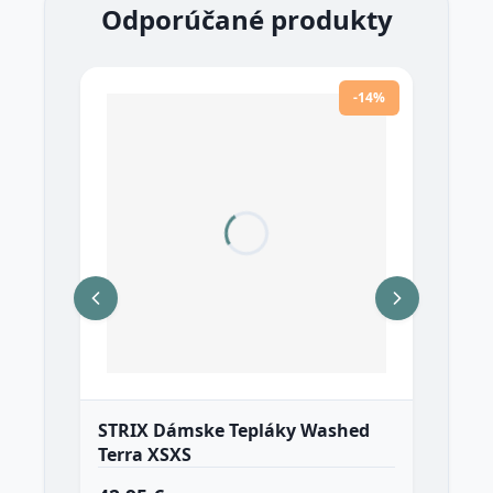
Odporúčané produkty
-14%
STRIX Dámske Tepláky Washed
Gy
Terra XSXS