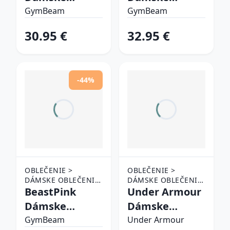
tepláky Aura
tepláky
GymBeam
GymBeam
Grey S
GymBabe
30.95 €
32.95 €
Cherrybloom
XS
-44%
OBLEČENIE >
OBLEČENIE >
DÁMSKE OBLEČENIE
DÁMSKE OBLEČENIE
> TEPLÁKY A
BeastPink
> TEPLÁKY A
Under Armour
NOHAVICE
NOHAVICE
Dámske
Dámske
tepláky
tepláky UA
GymBeam
Under Armour