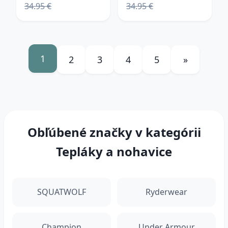
34.95 €
34.95 €
XSXS
1
2
3
4
5
»
Obľúbené značky v kategórii
Tepláky a nohavice
SQUATWOLF
Ryderwear
Champion
Under Armour