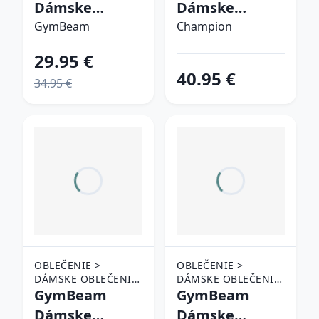
Dámske
Dámske
tepláky
tepláky Slim
GymBeam
Champion
Limitless Black
Fit Red XLXL
29.95 €
MM
40.95 €
34.95 €
OBLEČENIE >
OBLEČENIE >
DÁMSKE OBLEČENIE
DÁMSKE OBLEČENIE
> TEPLÁKY A
GymBeam
> TEPLÁKY A
GymBeam
NOHAVICE
NOHAVICE
Dámske
Dámske