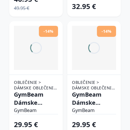
Eclipse M
32.95 €
49.95 €
-14%
-14%
OBLEČENIE >
OBLEČENIE >
DÁMSKE OBLEČENIE
DÁMSKE OBLEČENIE
> TEPLÁKY A
GymBeam
> TEPLÁKY A
GymBeam
NOHAVICE
NOHAVICE
Dámske
Dámske
tepláky
tepláky
GymBeam
GymBeam
Limitless
Limitless
29.95 €
29.95 €
Aquamarine
Lavender XLXL