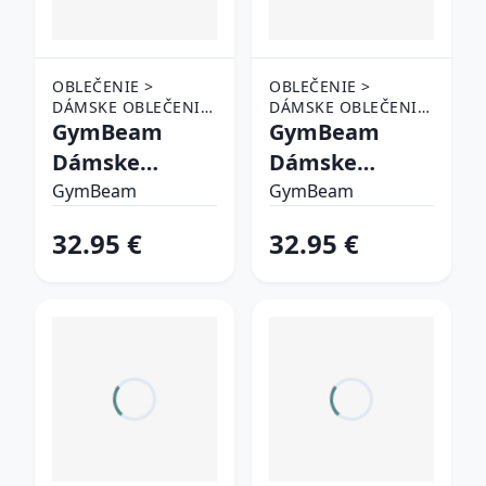
OBLEČENIE >
OBLEČENIE >
DÁMSKE OBLEČENIE
DÁMSKE OBLEČENIE
> TEPLÁKY A
GymBeam
> TEPLÁKY A
GymBeam
NOHAVICE
NOHAVICE
Dámske
Dámske
tepláky
tepláky Varsity
GymBeam
GymBeam
GymBabe
Black XL
32.95 €
32.95 €
Eclipse XS