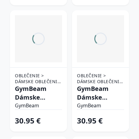
OBLEČENIE >
OBLEČENIE >
DÁMSKE OBLEČENIE
DÁMSKE OBLEČENIE
> TEPLÁKY A
GymBeam
> TEPLÁKY A
GymBeam
NOHAVICE
NOHAVICE
Dámske
Dámske
tepláky NEO
tepláky Aura
GymBeam
GymBeam
Almond XL
Tee Brown M
30.95 €
30.95 €