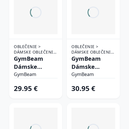
OBLEČENIE >
OBLEČENIE >
DÁMSKE OBLEČENIE
DÁMSKE OBLEČENIE
> TEPLÁKY A
GymBeam
> TEPLÁKY A
GymBeam
NOHAVICE
NOHAVICE
Dámske
Dámske
nohavice Flow
tepláky NEO
GymBeam
GymBeam
White XS
Mocha XL
29.95 €
30.95 €