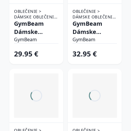
OBLEČENIE >
OBLEČENIE >
DÁMSKE OBLEČENIE
DÁMSKE OBLEČENIE
> TEPLÁKY A
GymBeam
> TEPLÁKY A
GymBeam
NOHAVICE
NOHAVICE
Dámske
Dámske
tepláky
tepláky
GymBeam
GymBeam
Limitless
GymBabe
29.95 €
32.95 €
Dragonfruit L
Cloud S
OBLEČENIE >
OBLEČENIE >