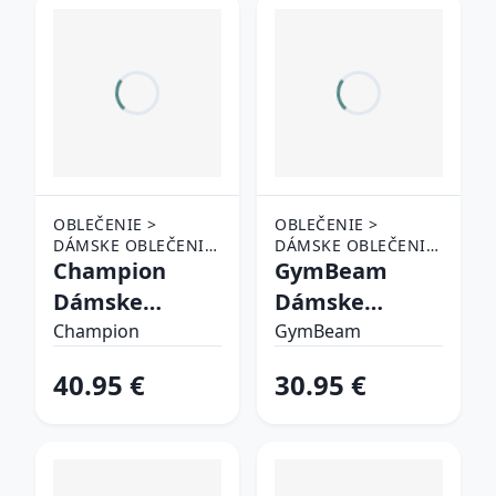
OBLEČENIE >
OBLEČENIE >
DÁMSKE OBLEČENIE
DÁMSKE OBLEČENIE
> TEPLÁKY A
Champion
> TEPLÁKY A
GymBeam
NOHAVICE
NOHAVICE
Dámske
Dámske
tepláky Slim
tepláky NEO
Champion
GymBeam
Fit Black LL
Black L
40.95 €
30.95 €