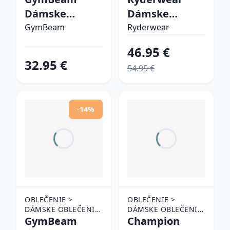
NOHAVICE
NOHAVICE
Dámske
Dámske
tepláky
tepláky Adapt
GymBeam
Ryderwear
GymBabe
Ivory M
46.95 €
Forest S
32.95 €
54.95 €
-14%
OBLEČENIE >
OBLEČENIE >
DÁMSKE OBLEČENIE
DÁMSKE OBLEČENIE
> TEPLÁKY A
GymBeam
> TEPLÁKY A
Champion
NOHAVICE
NOHAVICE