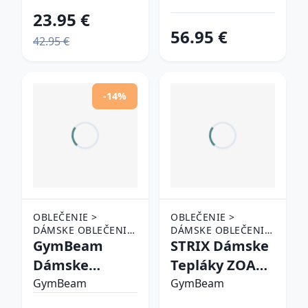
Serenity
Rival Terry
23.95 €
Olivine XSXS
Jogger Grey
56.95 €
42.95 €
XSXS
-14%
OBLEČENIE >
OBLEČENIE >
DÁMSKE OBLEČENIE
DÁMSKE OBLEČENIE
> TEPLÁKY A
GymBeam
> TEPLÁKY A
STRIX Dámske
NOHAVICE
NOHAVICE
Dámske
Tepláky ZOA
tepláky
Smoke S
GymBeam
GymBeam
Limitless Hot