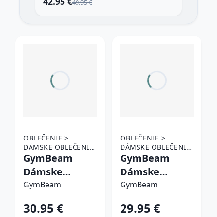
42.95 €
29
49.95 €
OBLEČENIE >
OBLEČENIE >
DÁMSKE OBLEČENIE
DÁMSKE OBLEČENIE
> TEPLÁKY A
GymBeam
> TEPLÁKY A
GymBeam
NOHAVICE
NOHAVICE
Dámske
Dámske
tepláky Thorn
tepláky
GymBeam
GymBeam
Black S
Limitless
30.95 €
29.95 €
Dragonfruit XS