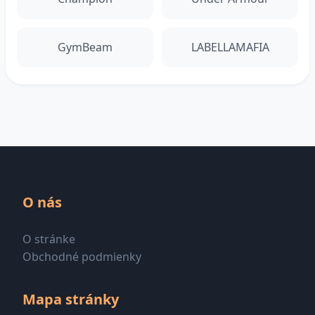
GymBeam
LABELLAMAFIA
O nás
O stránke
Obchodné podmienky
Mapa stránky