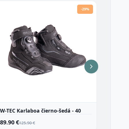
-29%
W-TEC Karlaboa čierno-šedá - 40
W-TEC C
89.90 €
104.90
125.90 €