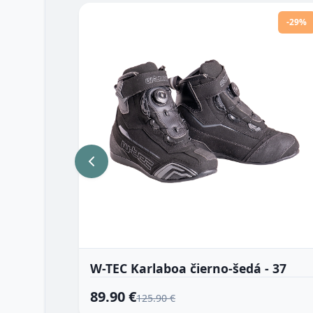
-29%
W-TEC Karlaboa čierno-šedá - 37
89.90 €
125.90 €