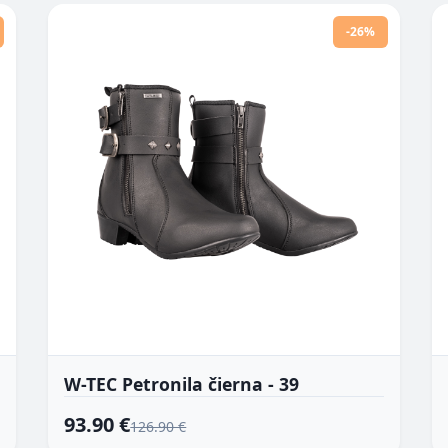
-26%
W-TEC Petronila čierna - 39
93.90 €
126.90 €