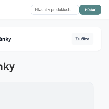
Hľadať
pánky
Zrušiť
nky