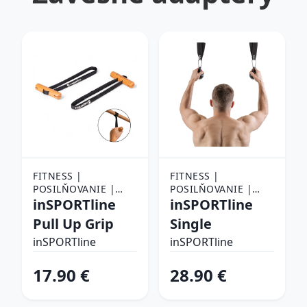
FITNESS |
FITNESS |
POSILŇOVANIE |
POSILŇOVANIE |
POSILŇOVACIE
inSPORTline
POSILŇOVACIE
inSPORTline
POMÔCKY |
POMÔCKY |
Pull Up Grip
Single
ZÁVESNÉ SYSTÉMY |
ZÁVESNÉ SYSTÉMY |
ZÁVESNÉ ADAPTÉRY
inSPORTline
ZÁVESNÉ ADAPTÉRY
inSPORTline
17.90 €
28.90 €