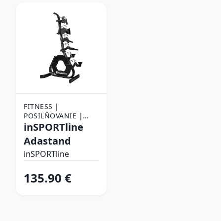
FITNESS |
POSILŇOVANIE |
POSILŇOVACIE
inSPORTline
POMÔCKY |
Adastand
ZÁVESNÉ SYSTÉMY |
ZÁVESNÉ ADAPTÉRY
inSPORTline
135.90 €