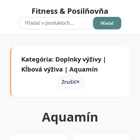
Fitness & Posilňovňa
Hľadať
Kategória: Doplnky výživy |
Kĺbová výživa | Aquamín
Zrušiť
Aquamín