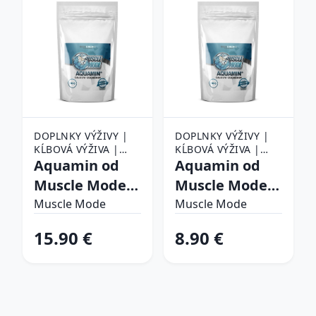
DOPLNKY VÝŽIVY |
DOPLNKY VÝŽIVY |
KĹBOVÁ VÝŽIVA |
KĹBOVÁ VÝŽIVA |
AQUAMÍN
Aquamin od
AQUAMÍN
Aquamin od
Muscle Mode
Muscle Mode
500 g Neutrál
250 g Neutrál
Muscle Mode
Muscle Mode
15.90 €
8.90 €