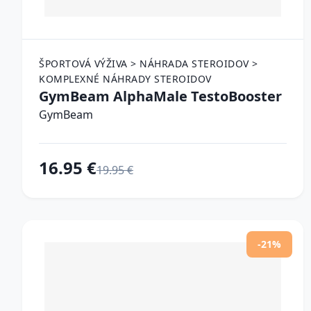
ŠPORTOVÁ VÝŽIVA > NÁHRADA STEROIDOV >
KOMPLEXNÉ NÁHRADY STEROIDOV
GymBeam AlphaMale TestoBooster
GymBeam
16.95 €
19.95 €
-21%