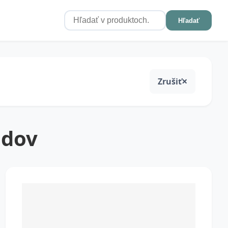
Hľadať
Zrušiť
idov