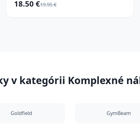
18.50 €
19.95 €
y v kategórii Komplexné ná
Goldfield
GymBeam