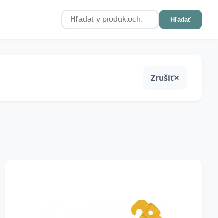
Hľadať
Zrušiť