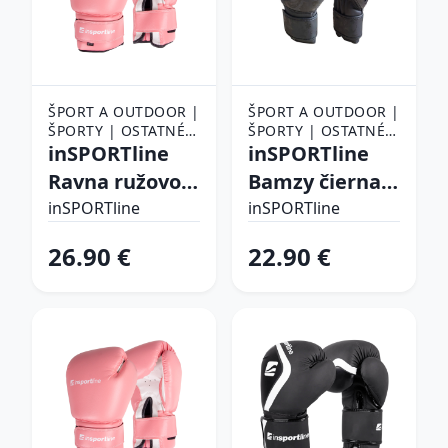
ŠPORT A OUTDOOR |
ŠPORT A OUTDOOR |
ŠPORTY | OSTATNÉ
ŠPORTY | OSTATNÉ
ŠPORTY | BOJOVÉ
inSPORTline
ŠPORTY | BOJOVÉ
inSPORTline
ŠPORTY | BOX |
ŠPORTY | BOX |
Ravna ružovo-
Bamzy čierna -
BOXERSKÉ RUKAVICE
BOXERSKÉ RUKAVICE
biela - 4 oz
6oz
inSPORTline
inSPORTline
26.90 €
22.90 €