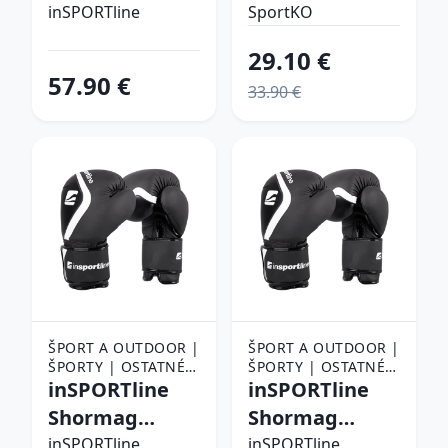
12oz
inSPORTline
SportKO
29.10 €
57.90 €
33.90 €
ŠPORT A OUTDOOR |
ŠPORT A OUTDOOR |
ŠPORTY | OSTATNÉ
ŠPORTY | OSTATNÉ
ŠPORTY | BOJOVÉ
inSPORTline
ŠPORTY | BOJOVÉ
inSPORTline
ŠPORTY | BOX |
ŠPORTY | BOX |
Shormag
Shormag
BOXERSKÉ RUKAVICE
BOXERSKÉ RUKAVICE
čierna - 14oz
čierna - 6oz
inSPORTline
inSPORTline