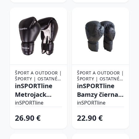
ŠPORT A OUTDOOR |
ŠPORT A OUTDOOR |
ŠPORTY | OSTATNÉ
ŠPORTY | OSTATNÉ
ŠPORTY | BOJOVÉ
inSPORTline
ŠPORTY | BOJOVÉ
inSPORTline
ŠPORTY | BOX |
ŠPORTY | BOX |
Metrojack
Bamzy čierna -
BOXERSKÉ RUKAVICE
BOXERSKÉ RUKAVICE
čierno-biela -
4 oz
inSPORTline
inSPORTline
12oz
26.90 €
22.90 €