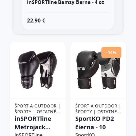
inSPORTline Bamzy čierna - 4 oz
Spo
22.90 €
74
-14%
ŠPORT A OUTDOOR |
ŠPORT A OUTDOOR |
ŠPORTY | OSTATNÉ
ŠPORTY | OSTATNÉ
ŠPORTY | BOJOVÉ
inSPORTline
ŠPORTY | BOJOVÉ
SportKO PD2
ŠPORTY | BOX |
ŠPORTY | BOX |
Metrojack
čierna - 10
BOXERSKÉ RUKAVICE
BOXERSKÉ RUKAVICE
čierno-biela -
inSPORTline
SportKO