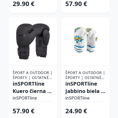
29.90 €
57.90 €
ŠPORT A OUTDOOR |
ŠPORT A OUTDOOR |
ŠPORTY | OSTATNÉ
ŠPORTY | OSTATNÉ
ŠPORTY | BOJOVÉ
inSPORTline
ŠPORTY | BOJOVÉ
inSPORTline
ŠPORTY | BOX |
ŠPORTY | BOX |
Kuero čierna -
Jabbino biela -
BOXERSKÉ RUKAVICE
BOXERSKÉ RUKAVICE
14oz
4 oz
inSPORTline
inSPORTline
57.90 €
24.90 €