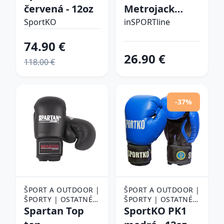
ŠPORTY | BOX |
ŠPORTY | BOX |
červená - 12oz
Metrojack
BOXERSKÉ RUKAVICE
BOXERSKÉ RUKAVICE
čierno-biela -
SportKO
inSPORTline
8oz
74.90 €
26.90 €
118.00 €
-37%
ŠPORT A OUTDOOR |
ŠPORT A OUTDOOR |
ŠPORTY | OSTATNÉ
ŠPORTY | OSTATNÉ
ŠPORTY | BOJOVÉ
Spartan Top
ŠPORTY | BOJOVÉ
SportKO PK1
ŠPORTY | BOX |
ŠPORTY | BOX |