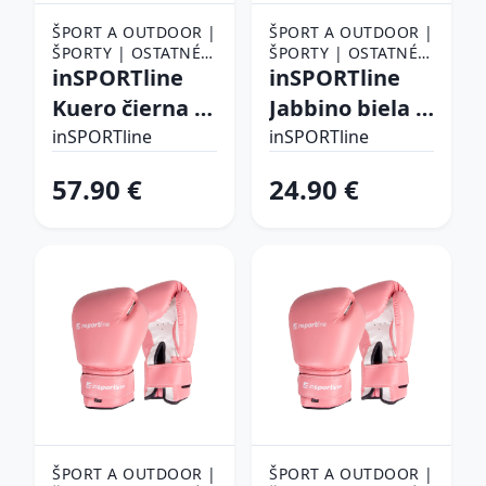
ŠPORT A OUTDOOR |
ŠPORT A OUTDOOR |
ŠPORTY | OSTATNÉ
ŠPORTY | OSTATNÉ
ŠPORTY | BOJOVÉ
inSPORTline
ŠPORTY | BOJOVÉ
inSPORTline
ŠPORTY | BOX |
ŠPORTY | BOX |
Kuero čierna -
Jabbino biela -
BOXERSKÉ RUKAVICE
BOXERSKÉ RUKAVICE
8oz
6oz
inSPORTline
inSPORTline
57.90 €
24.90 €
ŠPORT A OUTDOOR |
ŠPORT A OUTDOOR |