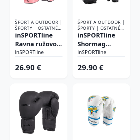
ŠPORT A OUTDOOR |
ŠPORT A OUTDOOR |
ŠPORTY | OSTATNÉ
ŠPORTY | OSTATNÉ
ŠPORTY | BOJOVÉ
inSPORTline
ŠPORTY | BOJOVÉ
inSPORTline
ŠPORTY | BOX |
ŠPORTY | BOX |
Ravna ružovo-
Shormag
BOXERSKÉ RUKAVICE
BOXERSKÉ RUKAVICE
biela - 8oz
čierna - 10
inSPORTline
inSPORTline
26.90 €
29.90 €