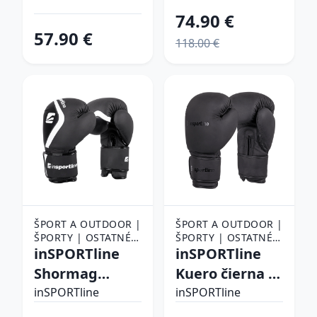
74.90 €
57.90 €
118.00 €
ŠPORT A OUTDOOR |
ŠPORT A OUTDOOR |
ŠPORTY | OSTATNÉ
ŠPORTY | OSTATNÉ
ŠPORTY | BOJOVÉ
inSPORTline
ŠPORTY | BOJOVÉ
inSPORTline
ŠPORTY | BOX |
ŠPORTY | BOX |
Shormag
Kuero čierna -
BOXERSKÉ RUKAVICE
BOXERSKÉ RUKAVICE
čierna - 16oz
16oz
inSPORTline
inSPORTline