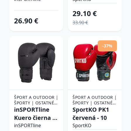
10
29.10 €
26.90 €
33.90 €
-37%
ŠPORT A OUTDOOR |
ŠPORT A OUTDOOR |
ŠPORTY | OSTATNÉ
ŠPORTY | OSTATNÉ
ŠPORTY | BOJOVÉ
inSPORTline
ŠPORTY | BOJOVÉ
SportKO PK1
ŠPORTY | BOX |
ŠPORTY | BOX |
Kuero čierna -
červená - 10
BOXERSKÉ RUKAVICE
BOXERSKÉ RUKAVICE
10
inSPORTline
SportKO