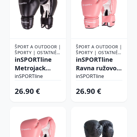
ŠPORT A OUTDOOR |
ŠPORT A OUTDOOR |
ŠPORTY | OSTATNÉ
ŠPORTY | OSTATNÉ
ŠPORTY | BOJOVÉ
inSPORTline
ŠPORTY | BOJOVÉ
inSPORTline
ŠPORTY | BOX |
ŠPORTY | BOX |
Metrojack
Ravna ružovo-
BOXERSKÉ RUKAVICE
BOXERSKÉ RUKAVICE
čierno-biela -
biela - 10
inSPORTline
inSPORTline
6oz
26.90 €
26.90 €