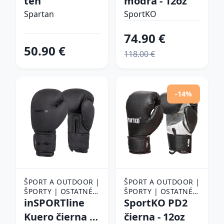
ten
modrá - 12oz
BOXERSKÉ RUKAVICE
BOXERSKÉ RUKAVICE
Spartan
SportKO
74.90 €
50.90 €
118.00 €
-14%
ŠPORT A OUTDOOR |
ŠPORT A OUTDOOR |
ŠPORTY | OSTATNÉ
ŠPORTY | OSTATNÉ
ŠPORTY | BOJOVÉ
inSPORTline
ŠPORTY | BOJOVÉ
SportKO PD2
ŠPORTY | BOX |
ŠPORTY | BOX |
Kuero čierna -
čierna - 12oz
BOXERSKÉ RUKAVICE
BOXERSKÉ RUKAVICE