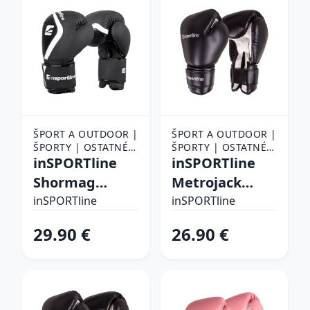
ŠPORT A OUTDOOR |
ŠPORT A OUTDOOR |
ŠPORTY | OSTATNÉ
ŠPORTY | OSTATNÉ
ŠPORTY | BOJOVÉ
inSPORTline
ŠPORTY | BOJOVÉ
inSPORTline
ŠPORTY | BOX |
ŠPORTY | BOX |
Shormag
Metrojack
BOXERSKÉ RUKAVICE
BOXERSKÉ RUKAVICE
čierna - 12oz
čierno-biela - 4
inSPORTline
inSPORTline
oz
29.90 €
26.90 €