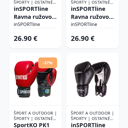
ŠPORTY | OSTATNÉ
ŠPORTY | OSTATNÉ
ŠPORTY | BOJOVÉ
inSPORTline
ŠPORTY | BOJOVÉ
inSPORTline
ŠPORTY | BOX |
ŠPORTY | BOX |
Ravna ružovo-
Ravna ružovo-
BOXERSKÉ RUKAVICE
BOXERSKÉ RUKAVICE
biela - 6oz
biela - 12oz
inSPORTline
inSPORTline
26.90 €
26.90 €
-37%
ŠPORT A OUTDOOR |
ŠPORT A OUTDOOR |
ŠPORTY | OSTATNÉ
ŠPORTY | OSTATNÉ
ŠPORTY | BOJOVÉ
SportKO PK1
ŠPORTY | BOJOVÉ
inSPORTline