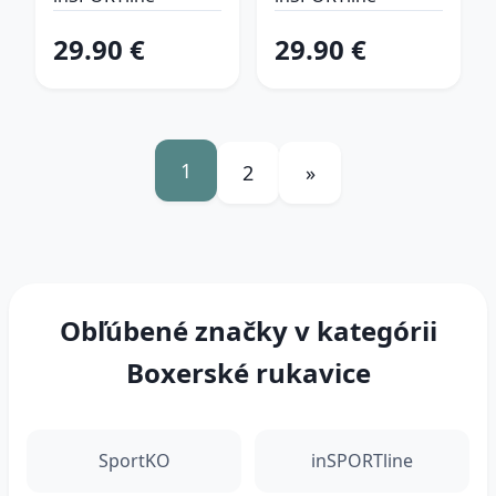
29.90 €
29.90 €
1
2
»
Obľúbené značky v kategórii
Boxerské rukavice
SportKO
inSPORTline