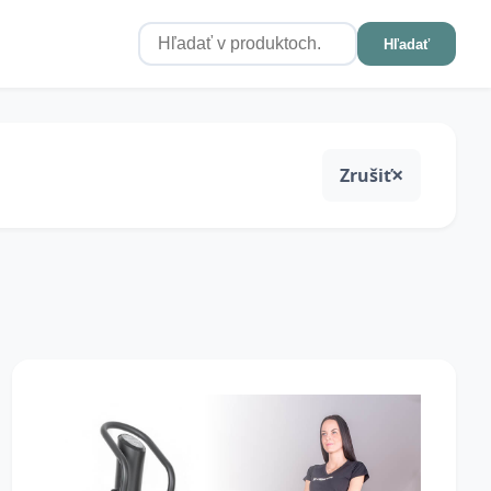
Hľadať
Zrušiť