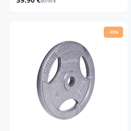
60.90 €
-35%