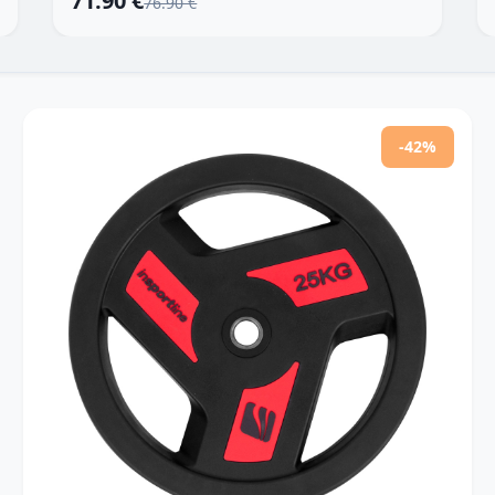
71.90 €
76.90 €
-42%