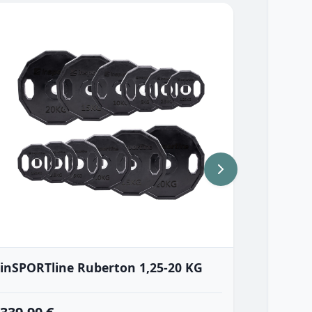
inSPORTline Ruberton 1,25-20 KG
inSPOR
olympi