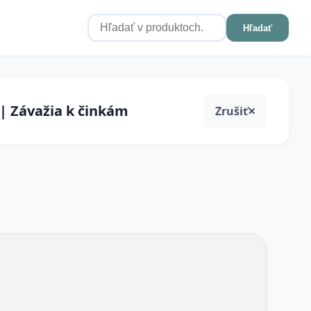
Hľadať
 | Závažia k činkám
Zrušiť