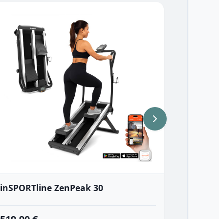
inSPORTline ZenPeak 30
inSPORT