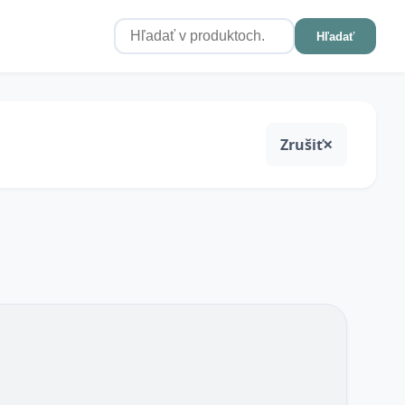
Hľadať
Zrušiť