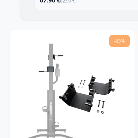
67.90 €
82.90 €
-23%