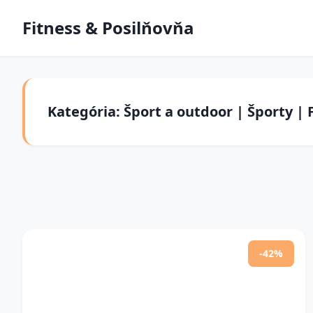
Fitness & Posilňovňa
Kategória: Šport a outdoor | Športy | F
-42%