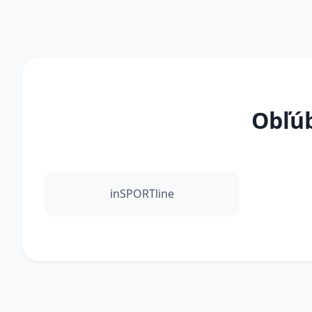
Obľúb
inSPORTline