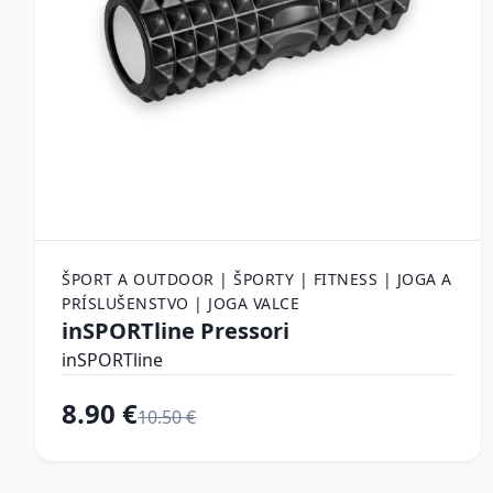
ŠPORT A OUTDOOR | ŠPORTY | FITNESS | JOGA A
PRÍSLUŠENSTVO | JOGA VALCE
inSPORTline Pressori
inSPORTline
8.90 €
10.50 €