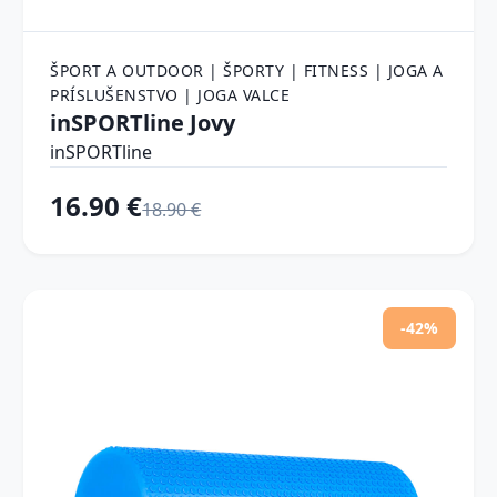
ŠPORT A OUTDOOR | ŠPORTY | FITNESS | JOGA A
PRÍSLUŠENSTVO | JOGA VALCE
inSPORTline Jovy
inSPORTline
16.90 €
18.90 €
-42%