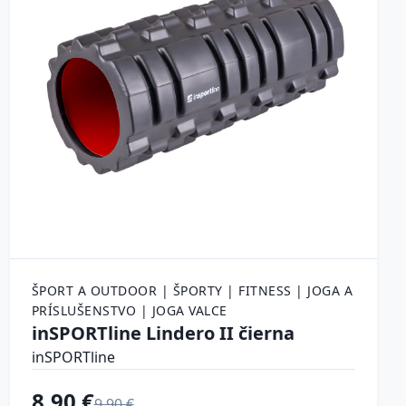
ŠPORT A OUTDOOR | ŠPORTY | FITNESS | JOGA A
PRÍSLUŠENSTVO | JOGA VALCE
inSPORTline Lindero II čierna
inSPORTline
8.90 €
9.90 €