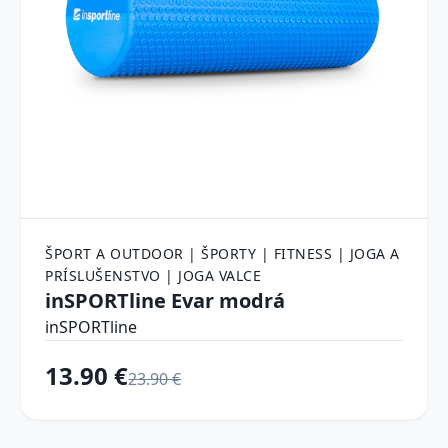
ŠPORT A OUTDOOR | ŠPORTY | FITNESS | JOGA A
PRÍSLUŠENSTVO | JOGA VALCE
inSPORTline Evar modrá
inSPORTline
13.90 €
23.90 €