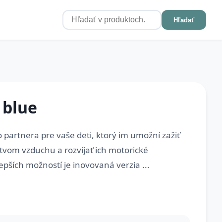
Hľadať
 blue
 partnera pre vaše deti, ktorý im umožní zažiť
stvom vzduchu a rozvíjať ich motorické
epších možností je inovovaná verzia ...