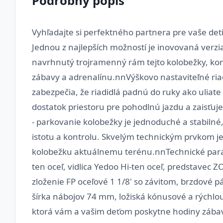
Podrobný popis
Vyhľadajte si perfektného partnera pre vaše deti
Jednou z najlepších možností je inovovaná verzi
navrhnutý trojramenný rám tejto kolobežky, k
zábavy a adrenalínu.nnVýškovo nastaviteľné riad
zabezpečia, že riadidlá padnú do ruky ako uliat
dostatok priestoru pre pohodlnú jazdu a zaisťuje
- parkovanie kolobežky je jednoduché a stabilné
istotu a kontrolu. Skvelým technickým prvkom je
kolobežku aktuálnemu terénu.nnTechnické param
ten oceľ, vidlica Yedoo Hi-ten oceľ, predstavec 
zloženie FP oceľové 1 1/8' so závitom, brzdové pá
šírka nábojov 74 mm, ložiská kónusové a rýchlou