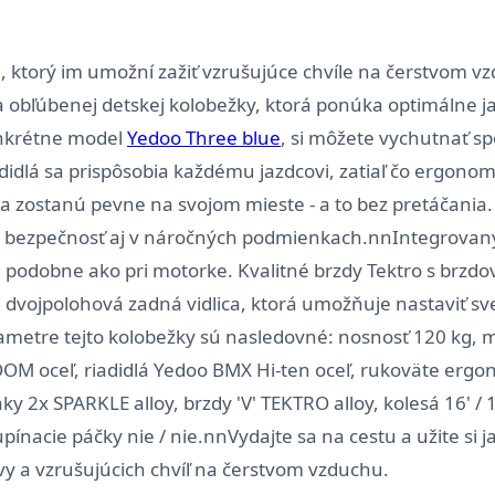
, ktorý im umožní zažiť vzrušujúce chvíle na čerstvom vz
a obľúbenej detskej kolobežky, ktorá ponúka optimálne ja
onkrétne model
Yedoo Three blue
, si môžete vychutnať spo
idlá sa prispôsobia každému jazdcovi, zatiaľ čo ergonomi
e a zostanú pevne na svojom mieste - a to bez pretáčania
 bezpečnosť aj v náročných podmienkach.nnIntegrovaný skl
, podobne ako pri motorke. Kvalitné brzdy Tektro s brzd
 dvojpolohová zadná vidlica, ktorá umožňuje nastaviť sve
etre tejto kolobežky sú nasledovné: nosnosť 120 kg, m
ZOOM oceľ, riadidlá Yedoo BMX Hi-ten oceľ, rukoväte ergo
ky 2x SPARKLE alloy, brzdy 'V' TEKTRO alloy, kolesá 16' / 
pínacie páčky nie / nie.nnVydajte sa na cestu a užite si