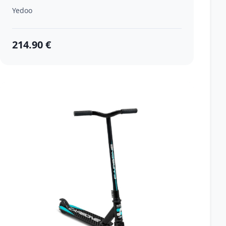
Yedoo
214.90 €