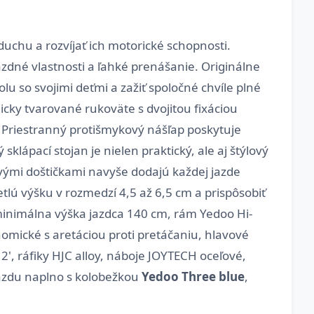
duchu a rozvíjať ich motorické schopnosti.
zdné vlastnosti a ľahké prenášanie. Originálne
lu so svojimi deťmi a zažiť spoločné chvíle plné
cky tvarované rukoväte s dvojitou fixáciou
. Priestranný protišmykový nášľap poskytuje
ápací stojan je nielen praktický, ale aj štýlový
ovými doštičkami navyše dodajú každej jazde
tlú výšku v rozmedzí 4,5 až 6,5 cm a prispôsobiť
inimálna výška jazdca 140 cm, rám Yedoo Hi-
nomické s aretáciou proti pretáčaniu, hlavové
12', ráfiky HJC alloy, náboje JOYTECH oceľové,
 jazdu naplno s kolobežkou
Yedoo Three blue
,