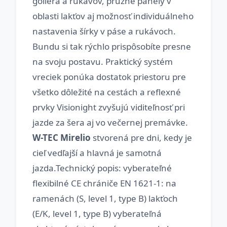
goliera a rukávov, pružné panely v
oblasti lakťov aj možnosť individuálneho
nastavenia šírky v páse a rukávoch.
Bundu si tak rýchlo prispôsobíte presne
na svoju postavu. Praktický systém
vreciek ponúka dostatok priestoru pre
všetko dôležité na cestách a reflexné
prvky Visionight zvyšujú viditeľnosť pri
jazde za šera aj vo večernej premávke.
W-TEC Mirelio
stvorená pre dni, kedy je
cieľ vedľajší a hlavná je samotná
jazda.Technický popis: vyberateľné
flexibilné CE chrániče EN 1621-1: na
ramenách (S, level 1, type B) lakťoch
(E/K, level 1, type B) vyberateľná