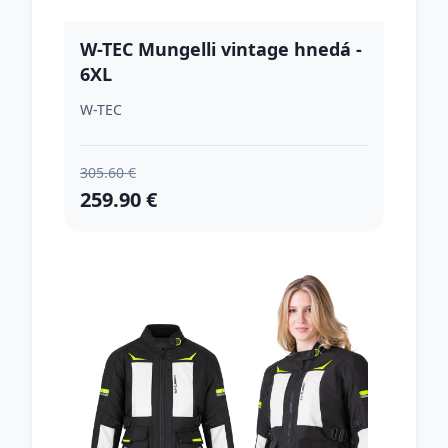
W-TEC Mungelli vintage hnedá -
6XL
W-TEC
305.60 €
259.90 €