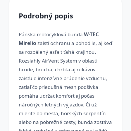
Podrobný popis
Pánska motocyklová bunda
W-TEC
Mirelio
zaistí ochranu a pohodlie, aj keď
sa rozpálený asfalt ťahá krajinou.
Rozsiahly AirVent System v oblasti
hrude, brucha, chrbta aj rukávov
zaisťuje intenzívne prúdenie vzduchu,
zatiaľ čo priedušná mesh podšívka
pomáha udržať komfort aj počas
náročných letných výjazdov. Či už
mierite do mesta, horských serpentín
alebo na pobrežné cesty, bunda zostáva
ľahká, vzdušná a pripravená na každú