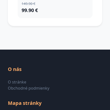
149.90 €
99.90 €
O nás
O stránke
Obchodné podmienky
Mapa stránky