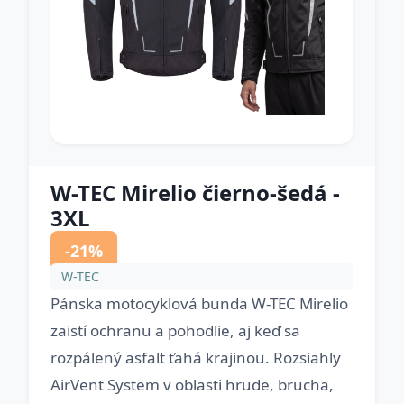
W-TEC Mirelio čierno-šedá -
3XL
-21%
W-TEC
Pánska motocyklová bunda W-TEC Mirelio
zaistí ochranu a pohodlie, aj keď sa
rozpálený asfalt ťahá krajinou. Rozsiahly
AirVent System v oblasti hrude, brucha,