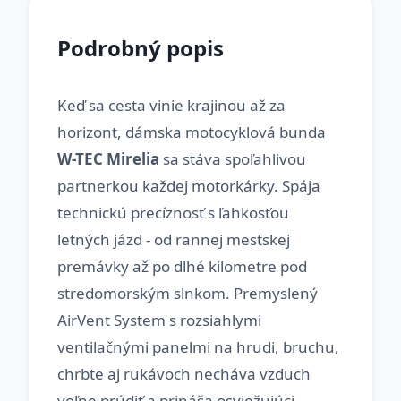
Podrobný popis
Keď sa cesta vinie krajinou až za
horizont, dámska motocyklová bunda
W-TEC Mirelia
sa stáva spoľahlivou
partnerkou každej motorkárky. Spája
technickú precíznosť s ľahkosťou
letných jázd - od rannej mestskej
premávky až po dlhé kilometre pod
stredomorským slnkom. Premyslený
AirVent System s rozsiahlymi
ventilačnými panelmi na hrudi, bruchu,
chrbte aj rukávoch necháva vzduch
voľne prúdiť a prináša osviežujúci