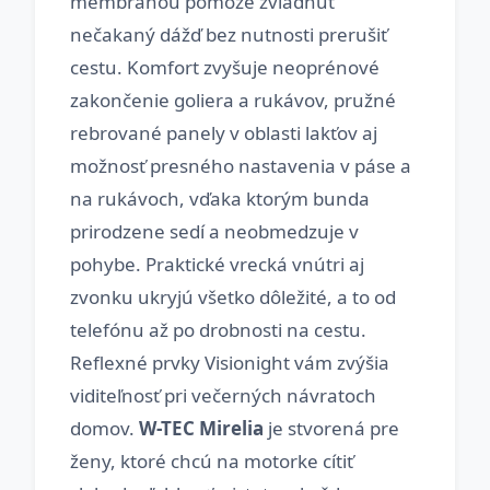
membránou pomôže zvládnuť
nečakaný dážď bez nutnosti prerušiť
cestu. Komfort zvyšuje neoprénové
zakončenie goliera a rukávov, pružné
rebrované panely v oblasti lakťov aj
možnosť presného nastavenia v páse a
na rukávoch, vďaka ktorým bunda
prirodzene sedí a neobmedzuje v
pohybe. Praktické vrecká vnútri aj
zvonku ukryjú všetko dôležité, a to od
telefónu až po drobnosti na cestu.
Reflexné prvky Visionight vám zvýšia
viditeľnosť pri večerných návratoch
domov.
W-TEC Mirelia
je stvorená pre
ženy, ktoré chcú na motorke cítiť