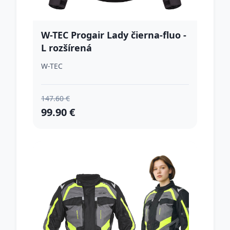
W-TEC Progair Lady čierna-fluo -
L rozšírená
W-TEC
147.60 €
99.90 €