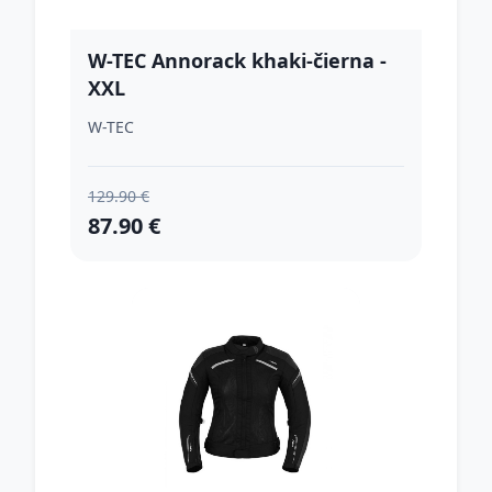
W-TEC Annorack khaki-čierna -
XXL
W-TEC
129.90 €
87.90 €