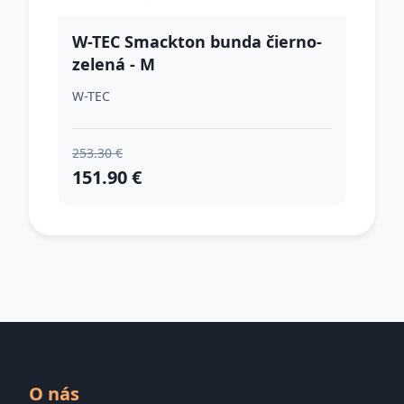
W-TEC Smackton bunda čierno-
zelená - M
W-TEC
253.30 €
151.90 €
O nás