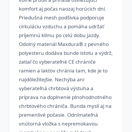
komfort aj počas naozaj horúcich dní.
Priedušná mesh podšívka podporuje
cirkuláciu vzduchu a pomáha udržať
príjemnú klímu po celú dobu jazdy.
Odolný materiál Maxdura® z pevného
polyesteru dodáva bunde istotu a výdrž,
zatiaľ čo vyberateľné CE chrániče
ramien a lakťov chránia tam, kde je to
najdôležitejšie. Nechýba ani
vyberateľná chrbtová výstuha a
príprava na doplnenie plnohodnotného
chrbtového chrániča. Bunda myslí aj na
premenlivé počasie. Odnímateľná
vnútorná vložka s nepremokavou