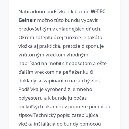
Náhradnou podšívkou k bunde
W-TEC
Gelnair
možno túto bundu vybaviť
predovšetkým v chladnejších dňoch.
Okrem zatepľujúcej funkcie je takáto
vložka aj praktická, pretože disponuje
vnútorným vreckom vhodným
napríklad na mobil s headsetom a ešte
ďalším vreckom na peňaženku či
doklady so zapínaním na suchý zips.
Podšívka je vyrobená z jemného
polyesteru a k bunde ju počas
niekoľkých okamihov pripnete pomocou
zipsov.Technický popis: zatepľujúca
vložka inštalácia do bundy pomocou