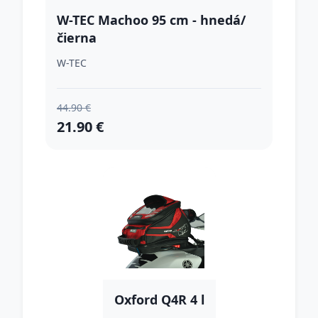
W-TEC Machoo 95 cm - hnedá/
čierna
W-TEC
44.90 €
21.90 €
Oxford Q4R 4 l