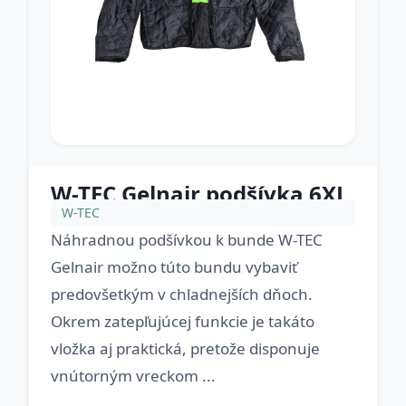
W-TEC Gelnair podšívka 6XL
W-TEC
Náhradnou podšívkou k bunde W-TEC
Gelnair možno túto bundu vybaviť
predovšetkým v chladnejších dňoch.
Okrem zatepľujúcej funkcie je takáto
vložka aj praktická, pretože disponuje
vnútorným vreckom ...