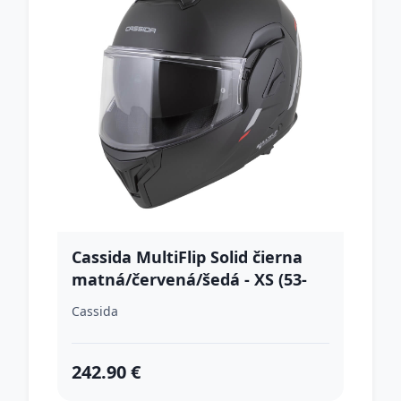
Cassida MultiFlip Solid čierna
matná/červená/šedá - XS (53-
54)
Cassida
242.90 €