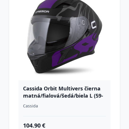
Cassida Orbit Multivers čierna
matná/fialová/šedá/biela L (59-
60)
Cassida
104.90 €