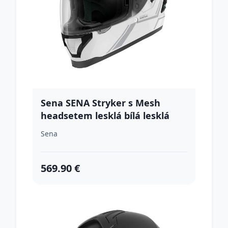
Sena SENA Stryker s Mesh
headsetem lesklá bílá lesklá
biela - M (57-58)
Sena
569.90 €