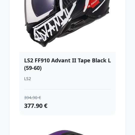
LS2 FF910 Advant II Tape Black L
(59-60)
LS2
394.90 €
377.90 €