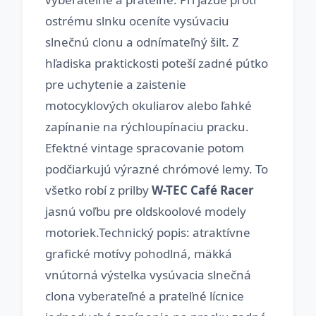
ostrému slnku oceníte vysúvaciu
slnečnú clonu a odnímateľný šilt. Z
hľadiska praktickosti poteší zadné pútko
pre uchytenie a zaistenie
motocyklových okuliarov alebo ľahké
zapínanie na rýchloupínaciu pracku.
Efektné vintage spracovanie potom
podčiarkujú výrazné chrómové lemy. To
všetko robí z prilby
W-TEC Café Racer
jasnú voľbu pre oldskoolové modely
motoriek.Technický popis: atraktívne
grafické motívy pohodlná, mäkká
vnútorná výstelka vysúvacia slnečná
clona vyberateľné a prateľné lícnice