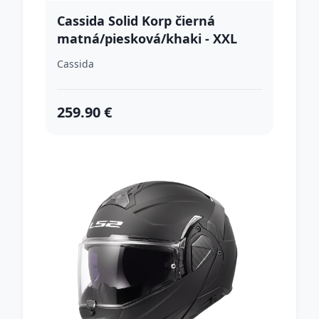
Cassida Solid Korp čierná
matná/piesková/khaki - XXL
(63-64)
Cassida
259.90 €