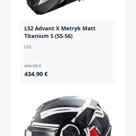
LS2 Advant X Metryk Matt
Titanium S (55-56)
LS2
439.90 €
434.90 €