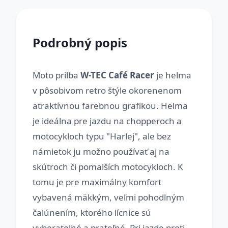
Podrobný popis
Moto prilba
W-TEC Café Racer
je helma
v pôsobivom retro štýle okorenenom
atraktívnou farebnou grafikou. Helma
je ideálna pre jazdu na chopperoch a
motocykloch typu "Harlej", ale bez
námietok ju možno používať aj na
skútroch či pomalších motocykloch. K
tomu je pre maximálny komfort
vybavená mäkkým, veľmi pohodlným
čalúnením, ktorého lícnice sú
vyberateľné a prateľné. Pri jazde proti