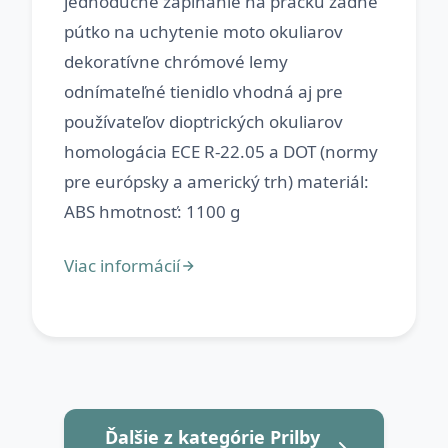
jednoduché zapínanie na pracku zadné
pútko na uchytenie moto okuliarov
dekoratívne chrómové lemy
odnímateľné tienidlo vhodná aj pre
používateľov dioptrických okuliarov
homologácia ECE R-22.05 a DOT (normy
pre európsky a americký trh) materiál:
Ďalšie z kategórie Prilby