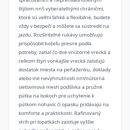
štýlom.nnS vyberateľnými chráničmi,
ktoré sú veľmi ľahké a flexibilné, budete
vždy v bezpečí a môžete sa sústrediť na
jazdu. Rozšíriteľné rukávy umožňujú
prispôsobiť košeľu presne podľa
potreby, zatiaľ čo dve vnútorné vrecká a
celkom štyri vonkajšie vrecká zaisťujú
dostatok miesta na peňaženku, doklady
alebo iné nevyhnutnosti.nnVnútorná
sieťovinová mesh podšívka a pružné
pútka na bokoch pre uchytenie k
pútkom nohavíc či opasku pridávajú na
komforte a praktickosti. Rafinovaný
strih pri lopatkách zaisťuje vyššie