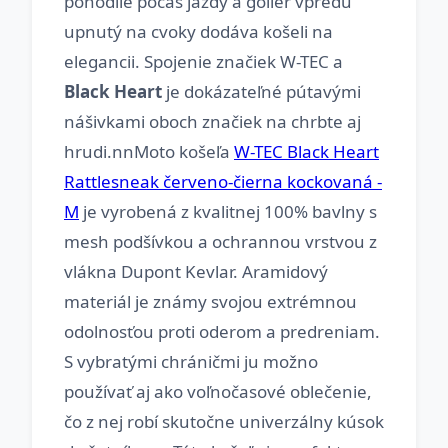
pohodlie počas jazdy a golier vpredu
upnutý na cvoky dodáva košeli na
elegancii. Spojenie značiek W-TEC a
Black Heart
je dokázateľné pútavými
nášivkami oboch značiek na chrbte aj
hrudi.nnMoto košeľa
W-TEC Black Heart
Rattlesneak červeno-čierna kockovaná -
M
je vyrobená z kvalitnej 100% bavlny s
mesh podšívkou a ochrannou vrstvou z
vlákna Dupont Kevlar. Aramidový
materiál je známy svojou extrémnou
odolnosťou proti oderom a predreniam.
S vybratými chráničmi ju možno
používať aj ako voľnočasové oblečenie,
čo z nej robí skutočne univerzálny kúsok