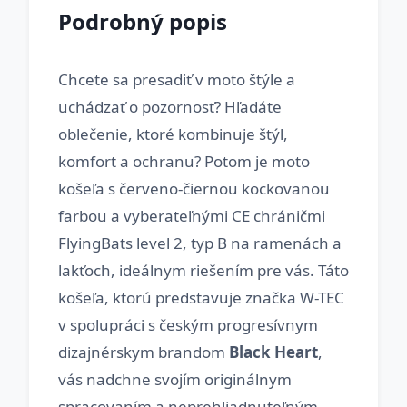
Podrobný popis
Chcete sa presadiť v moto štýle a
uchádzať o pozornosť? Hľadáte
oblečenie, ktoré kombinuje štýl,
komfort a ochranu? Potom je moto
košeľa s červeno-čiernou kockovanou
farbou a vyberateľnými CE chráničmi
FlyingBats level 2, typ B na ramenách a
lakťoch, ideálnym riešením pre vás. Táto
košeľa, ktorú predstavuje značka W-TEC
v spolupráci s českým progresívnym
dizajnérskym brandom
Black Heart
,
vás nadchne svojím originálnym
spracovaním a neprehliadnuteľným