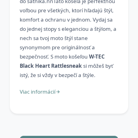
do šatníka.nnTáto košeľa je perfektnou
voľbou pre všetkých, ktorí hľadajú štýl,
komfort a ochranu v jednom. Vydaj sa
do jednej stopy s eleganciou a štýlom, a
nech sa tvoj moto štýl stane
synonymom pre originálnosť a
bezpečnosť. S moto košeľou
W-TEC
Black Heart Rattlesneak
si môžeš byť