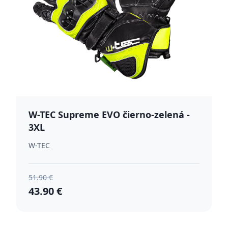
W-TEC Supreme EVO čierno-zelená -
3XL
W-TEC
51.90 €
43.90 €