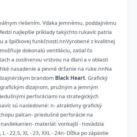
e ideálnym riešením. Vďaka jemnému, poddajnému
zi najlepšie príklady takýchto rukavíc patria
u a špičkovej funkčnosti.nnVyrobené z kvalitnej
možňuje dokonalú ventiláciu, zatiaľ čo
tach a zosilnenou vrstvou na dlani a v oblasti
ľahké nasadenie a pevné držanie na ruke.nnNa
m dizajnérskym brandom
Black Heart
. Grafický
ym grafickým dizajnom, pružným a jemným
priedušnými perforáciami na strategických
víc sú nasledovné: n- atraktívny grafický
 úchopu palcan- priedušné perforácie na
avliekanien- materiál: vonkajší - hovädzia
 - 22,5, XL - 23, XXL - 24n- Dĺžka po zápästie