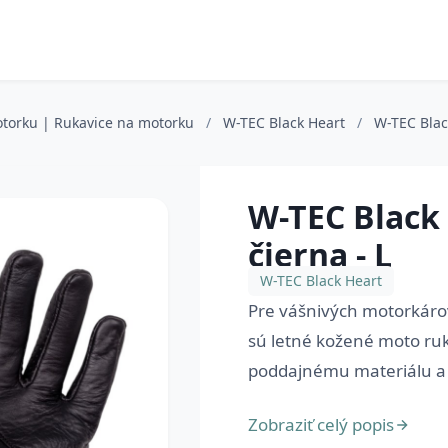
otorku | Rukavice na motorku
/
W-TEC Black Heart
/
W-TEC Black
W-TEC Black
čierna - L
W-TEC Black Heart
Pre vášnivých motorkárov
sú letné kožené moto ru
poddajnému materiálu a 
Zobraziť celý popis