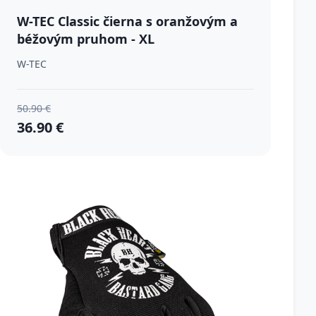
W-TEC Classic čierna s oranžovým a
béžovým pruhom - XL
W-TEC
50.90 €
36.90 €