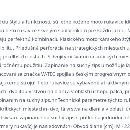
náciu štýlu a funkčnosti, sú letné kožené moto rukavic
tieto rukavice skvelým spoločníkom pre každú jazdu. Med
šajú perfektnú kombináciu klasického motorkárskeho štýl
bilitu. Priedušná perforácia na strategických miestach u
pri dlhších cestách. S dvojitými švami na kritických mies
 náročnému použitiu. Zapínanie na suchý zips umožňuje 
racovaní sa značka W-TEC spojila s českým progresívny
lajúcemu stroju! Tieto rukavice sú vybavené atraktívn
ch, dvojitou vrstvou na dlani a v oblasti úchopu palca, 
naním na suchý zips.nnTechnické parametre týchto ruka
kritických miestachn- dvojitá vrstva na dlani a v oblasti
šívkan- zapínanie na suchý zipsn- pútko na jednoduché n
mery rukavíc) je nasledovná:n- Obvod dlane (cm): M - 22, L