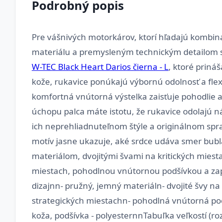
Podrobný popis
Pre vášnivých motorkárov, ktorí hľadajú kombi
materiálu a premysleným technickým detailom sú 
W-TEC Black Heart Darios čierna - L
, ktoré priná
kože, rukavice ponúkajú výbornú odolnosť a flexi
komfortná vnútorná výstelka zaisťuje pohodlie aj 
úchopu palca máte istotu, že rukavice odolajú
ich neprehliadnuteľnom štýle a originálnom sp
motív jasne ukazuje, aké srdce udáva smer bub
materiálom, dvojitými švami na kritických miesta
miestach, pohodlnou vnútornou podšívkou a zapí
dizajnn- pružný, jemný materiáln- dvojité švy na 
strategických miestachn- pohodlná vnútorná pod
koža, podšívka - polyesternnTabuľka veľkostí (roz