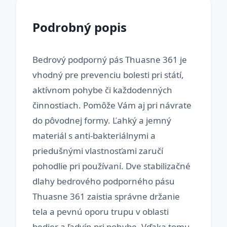
Podrobný popis
Bedrový podporný pás Thuasne 361 je
vhodný pre prevenciu bolesti pri státí,
aktívnom pohybe či každodenných
činnostiach. Pomôže Vám aj pri návrate
do pôvodnej formy. Ľahký a jemný
materiál s anti-bakteriálnymi a
priedušnými vlastnosťami zaručí
pohodlie pri používaní. Dve stabilizačné
dlahy bedrového podporného pásu
Thuasne 361 zaistia správne držanie
tela a pevnú oporu trupu v oblasti
bedier a ľadvín pri pohybe. Vďaka tomu