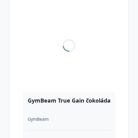
GymBeam True Gain čokoláda
GymBeam