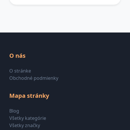
O nás
O stránke
Obchodné podmienky
Mapa stránky
Blog
Všetky kategórie
Všetky značky