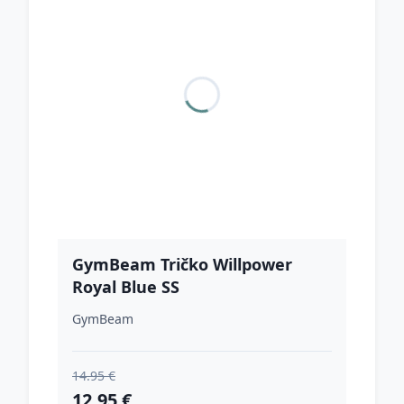
GymBeam Tričko Willpower
Royal Blue SS
GymBeam
14.95 €
12.95 €