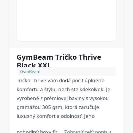
GymBeam Tričko Thrive
Black XXL
GymBeam
Tričko Thrive vám dodá pocit úplného
komfortu a štýlu, nech ste kdekoľvek. Je
vyrobené z prémiovej bavlny s vysokou
gramážou 305 gsm, ktorá zaručuje
luxusný komfort a odolnosť. Jeho
pohodlný boxy fit ...
Zobraziť celý popis