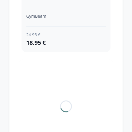
GymBeam
24.95 €
18.95 €