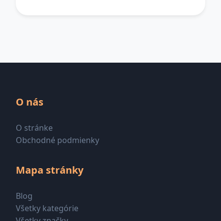
O nás
O stránke
Obchodné podmienky
Mapa stránky
Blog
Všetky kategórie
Všetky značky