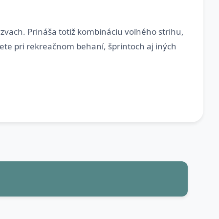
ýzvach. Prináša totiž kombináciu voľného strihu,
ete pri rekreačnom behaní, šprintoch aj iných