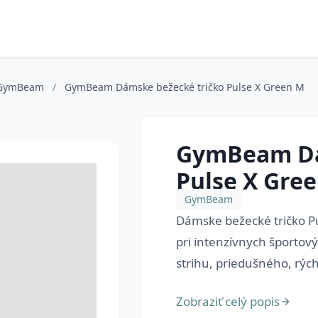
GymBeam
/
GymBeam Dámske bežecké tričko Pulse X Green M
GymBeam Dá
Pulse X Gre
GymBeam
Dámske bežecké tričko Pul
pri intenzívnych športov
strihu, priedušného, rýc
Zobraziť celý popis