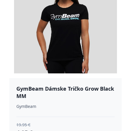
GymBeam Dámske Tričko Grow Black
MM
GymBeam
19.95 €