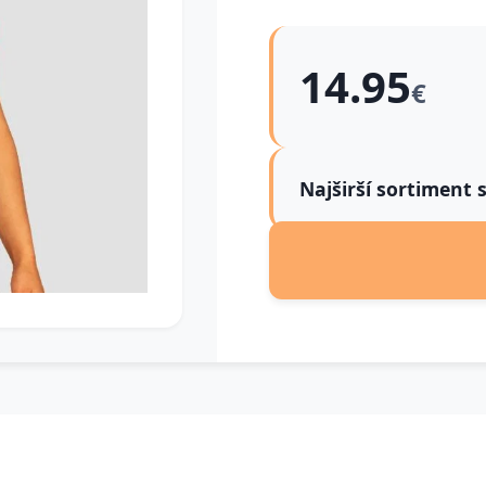
14.95
€
Najširší sortiment