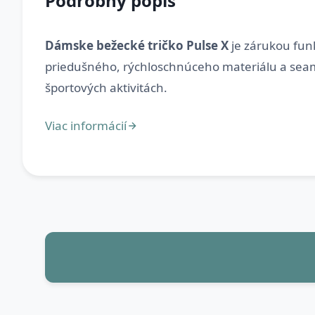
Podrobný popis
Dámske bežecké tričko Pulse X
je zárukou funk
priedušného, rýchloschnúceho materiálu a seaml