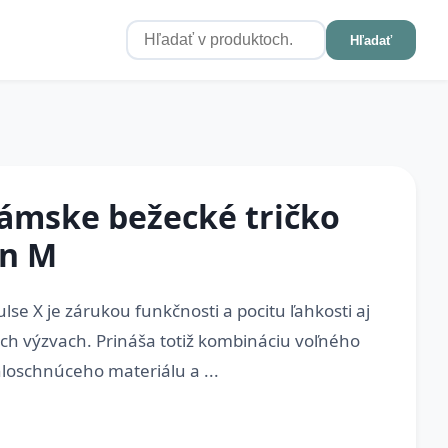
Hľadať
mske bežecké tričko
en M
se X je zárukou funkčnosti a pocitu ľahkosti aj
ých výzvach. Prináša totiž kombináciu voľného
hloschnúceho materiálu a ...