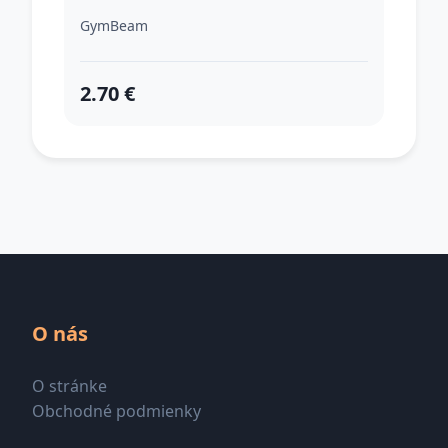
GymBeam
2.70 €
O nás
O stránke
Obchodné podmienky