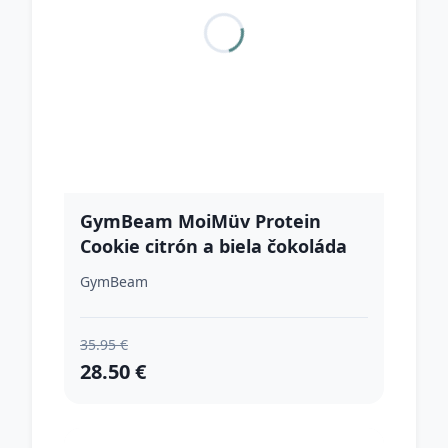
GymBeam MoiMüv Protein
Cookie citrón a biela čokoláda
GymBeam
35.95 €
28.50 €