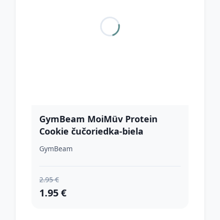
GymBeam MoiMüv Protein
Cookie čučoriedka-biela
čokoláda
GymBeam
2.95 €
1.95 €