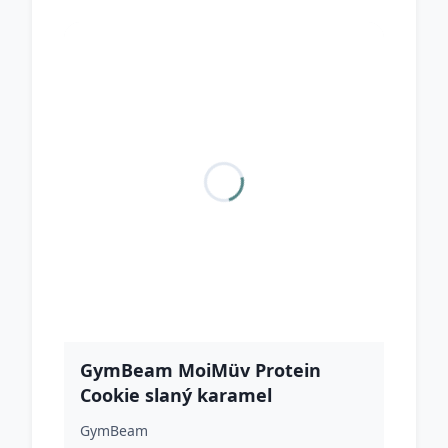
GymBeam MoiMüv Protein
Cookie slaný karamel
GymBeam