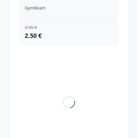
GymBeam
3.95 €
2.50 €