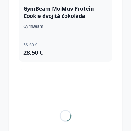
GymBeam MoiMüv Protein
Cookie dvojitá čokoláda
GymBeam
33.60 €
28.50 €