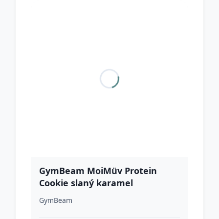
GymBeam MoiMüv Protein
Cookie slaný karamel
GymBeam