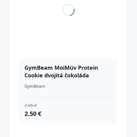
GymBeam MoiMüv Protein
Cookie dvojitá čokoláda
GymBeam
2.95 €
2.50 €