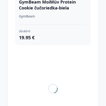
GymBeam MoiMüv Protein
Cookie čučoriedka-biela
čokoláda
GymBeam
33.60 €
19.95 €