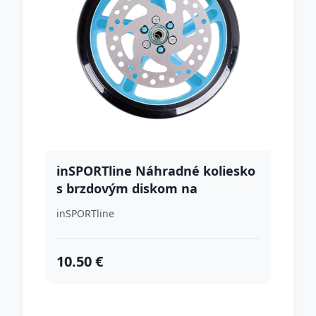
inSPORTline Náhradné koliesko
s brzdovým diskom na
kolobežku Discola 200x30mm
inSPORTline
modrá
10.50 €