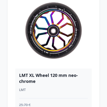
LMT XL Wheel 120 mm neo-
chrome
LMT
25.70 €