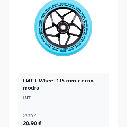
LMT L Wheel 115 mm čierno-
modrá
LMT
25.70 €
20.90 €