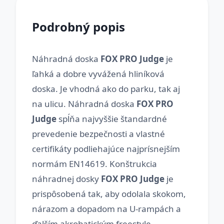
Podrobný popis
Náhradná doska
FOX PRO Judge
je
ľahká a dobre vyvážená hliníková
doska. Je vhodná ako do parku, tak aj
na ulicu. Náhradná doska
FOX PRO
Judge
spĺňa najvyššie štandardné
prevedenie bezpečnosti a vlastné
certifikáty podliehajúce najprísnejším
normám EN14619. Konštrukcia
náhradnej dosky
FOX PRO Judge
je
prispôsobená tak, aby odolala skokom,
nárazom a dopadom na U-rampách a
ďalším akrobatickým freestyle