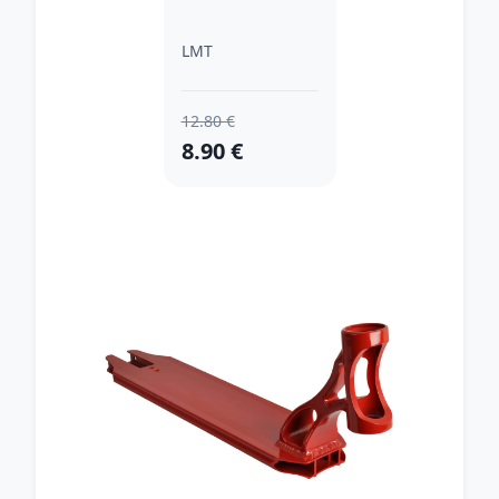
LMT
12.80 €
8.90 €