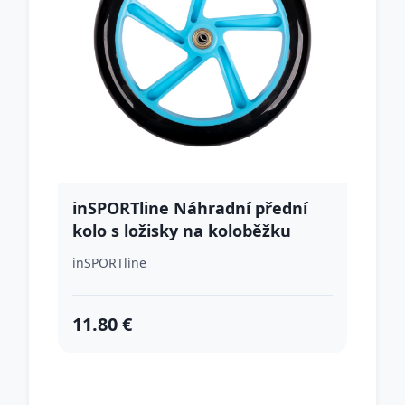
inSPORTline Náhradní přední
kolo s ložisky na koloběžku
Discola 230x30mm modrá
inSPORTline
11.80 €