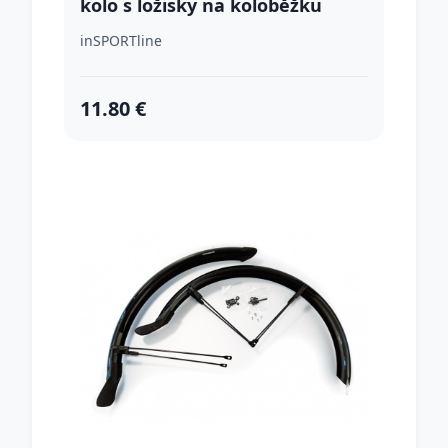
kolo s ložisky na koloběžku
Discola 230x30mm červená
inSPORTline
11.80 €