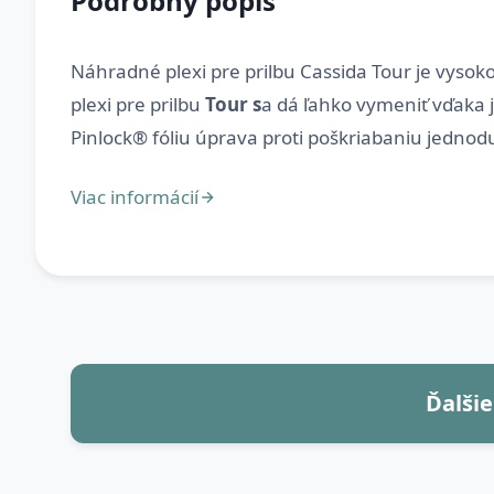
Podrobný popis
Náhradné plexi pre prilbu Cassida Tour je vysoko
plexi pre prilbu
Tour s
a dá ľahko vymeniť vďaka 
Ďalšie