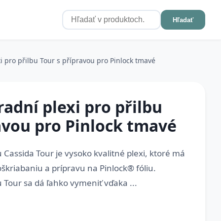
Hľadať
 pro přilbu Tour s přípravou pro Pinlock tmavé
adní plexi pro přilbu
avou pro Pinlock tmavé
 Cassida Tour je vysoko kvalitné plexi, ktoré má
škriabaniu a prípravu na Pinlock® fóliu.
 Tour sa dá ľahko vymeniť vďaka ...