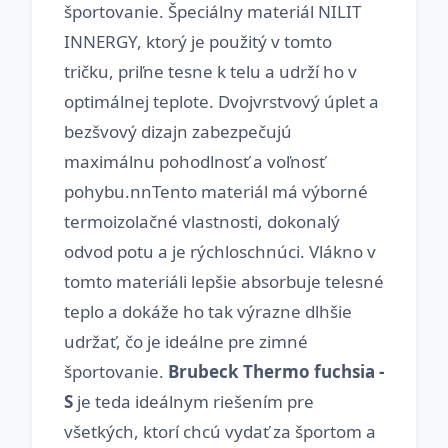
športovanie. Špeciálny materiál NILIT
INNERGY, ktorý je použitý v tomto
tričku, priľne tesne k telu a udrží ho v
optimálnej teplote. Dvojvrstvový úplet a
bezšvový dizajn zabezpečujú
maximálnu pohodlnosť a voľnosť
pohybu.nnTento materiál má výborné
termoizolačné vlastnosti, dokonalý
odvod potu a je rýchloschnúci. Vlákno v
tomto materiáli lepšie absorbuje telesné
teplo a dokáže ho tak výrazne dlhšie
udržať, čo je ideálne pre zimné
športovanie.
Brubeck Thermo fuchsia -
S
je teda ideálnym riešením pre
všetkých, ktorí chcú vydať za športom a